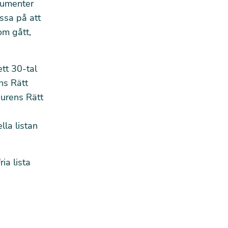
nsumenter
assa på att
om gått,
ett 30-tal
ns Rätt
jurens Rätt
lla listan
ia lista