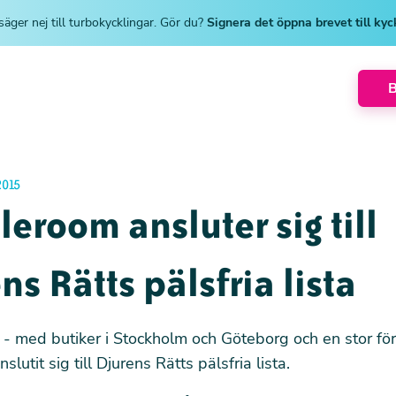
säger nej till turbokycklingar. Gör du?
Signera det öppna brevet till ky
015
eroom ansluter sig till
ns Rätts pälsfria lista
 med butiker i Stockholm och Göteborg och en stor för
nslutit sig till Djurens Rätts pälsfria lista.