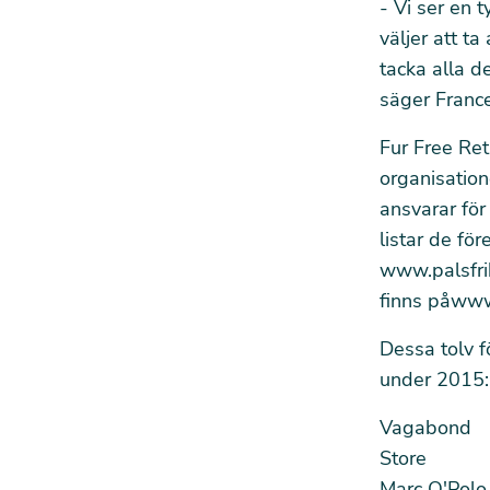
- Vi ser en 
väljer att ta
tacka alla d
säger Franc
Fur Free Ret
organisation
ansvarar för
listar de f
www.palsfri
finns på
www.
Dessa tolv fö
under 2015:
Vagabond
Store
Marc O'Polo