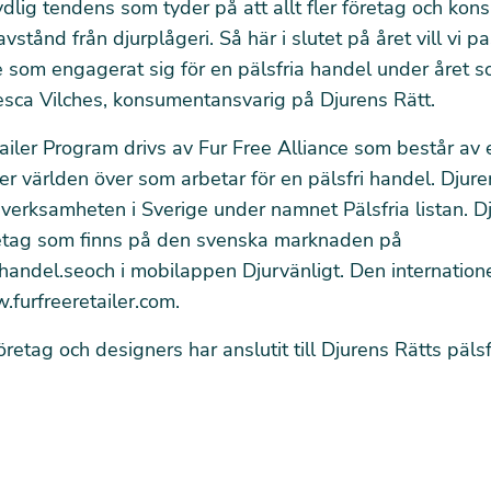
tydlig tendens som tyder på att allt fler företag och ko
 avstånd från djurplågeri. Så här i slutet på året vill vi p
e som engagerat sig för en pälsfria handel under året s
esca Vilches, konsumentansvarig på Djurens Rätt.
ailer Program drivs av Fur Free Alliance som består av 
er världen över som arbetar för en pälsfri handel. Djure
 verksamheten i Sverige under namnet Pälsfria listan. D
öretag som finns på den svenska marknaden på
handel.se
och i mobilappen Djurvänligt. Den internatione
furfreeretailer.com
.
retag och designers har anslutit till Djurens Rätts pälsfr