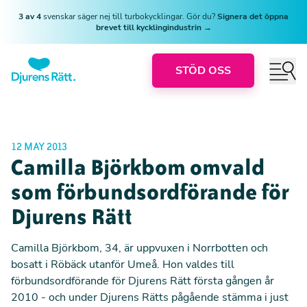
3 av 4
svenskar säger nej till turbokycklingar. Gör du?
Signera det öppna
brevet till kycklingindustrin →
STÖD OSS
12 MAY 2013
Camilla Björkbom omvald
som förbundsordförande för
Djurens Rätt
Camilla Björkbom, 34, är uppvuxen i Norrbotten och
bosatt i Röbäck utanför Umeå. Hon valdes till
förbundsordförande för Djurens Rätt första gången år
2010 - och under Djurens Rätts pågående stämma i just