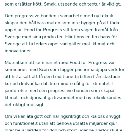
som ersätter kött. Smak, utseende och textur är viktigt.
Den progressive bonden i samarbete med ny teknik
skapar den hållbara maten som inte bygger på att föda
upp djur. Food for Progress vill leda vägen framåt från
Sverige med sina produkter. Här finns en fin chans för
Sverige att ta ledarskapet vad gäller mat, klimat och
innovationer.
Motsatsen till seminariet med Food for Progress var
seminariet med Scan som lägger pannorna djupa veck för
att hitta sätt att få den traditionella biffen från slaktade
kor och kalvar kan bli lite mindre dålig för klimatet. I
jämförelse med den progressive bonden som skapar
klimat- och djurvänliga livsmedel med ny teknik kändes
det riktigt mossigt.
Om vi kan äta gott och näringsriktigt och klä oss snyggt
och funktionellt utan att behöva utsätta miljarder djur
över hela världen för död och stort lidande, varför skulle