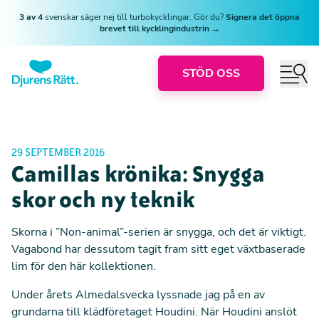
3 av 4
svenskar säger nej till turbokycklingar. Gör du?
Signera det öppna
brevet till kycklingindustrin →
STÖD OSS
29 SEPTEMBER 2016
Camillas krönika: Snygga
skor och ny teknik
Skorna i ”Non-animal”-serien är snygga, och det är viktigt.
Vagabond har dessutom tagit fram sitt eget växtbaserade
lim för den här kollektionen.
Under årets Almedalsvecka lyssnade jag på en av
grundarna till klädföretaget Houdini. När Houdini anslöt