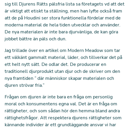
sig till Djurens Rätts pälsfria lista sa företagets vd att det
är viktigt att etiskt ta ställning, men han lyfte också fram
att de på Houdini ser stora funktionella fördelar med de
moderna material de hela tiden utvecklar och använder.
De nya materialen är inte bara djurvänliga, de kan göra
jobbet bättre än päls och dun.
Jag trillade över en artikel om Modern Meadow som tar
ett välkänt gammalt material, läder, och tillverkar det på
ett helt nytt sätt. De odlar det. De producerar en
traditionell djurprodukt utan djur och de skriver om den
nya framtiden ” där människor skapar materialen och
djuren strövar fria.”
Frågan om djuren är inte bara en fråga om personlig
moral och konsumentens egna val. Det är en fråga om
rättigheter, och som sådan hör den hemma bland andra
rättighetsfrågor. Att respektera djurens rättigheter som
kännande individer är ett grundläggande ansvar vi har