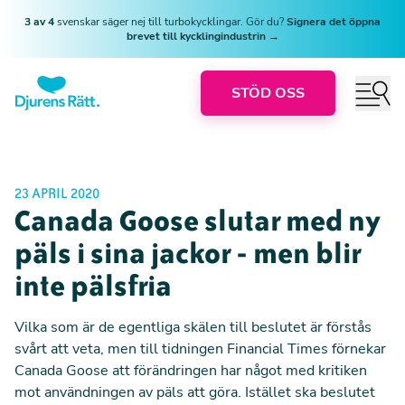
3 av 4
svenskar säger nej till turbokycklingar. Gör du?
Signera det öppna
brevet till kycklingindustrin →
STÖD OSS
23 APRIL 2020
Canada Goose slutar med ny
päls i sina jackor - men blir
inte pälsfria
Vilka som är de egentliga skälen till beslutet är förstås
svårt att veta, men till tidningen
Financial Times
förnekar
Canada Goose att förändringen har något med kritiken
mot användningen av päls att göra. Istället ska beslutet