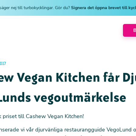
säger nej till turbokycklingar. Gör du?
Signera det öppna brevet till ky
017
ew Vegan Kitchen får Dj
 Lunds vegoutmärkelse
priset till
Cashew Vegan Kitchen!
anserade vi vår djurvänliga restaurangguide VegoLund o