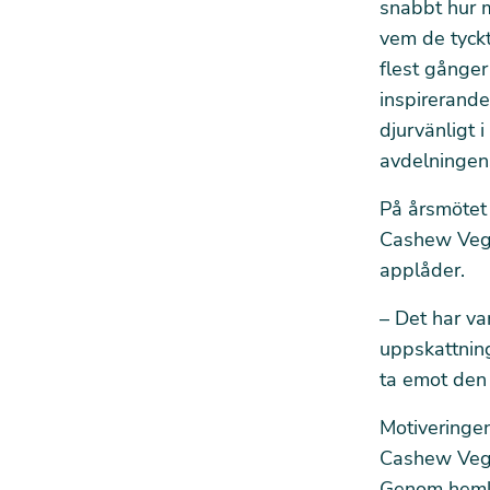
snabbt hur m
vem de tyckt
flest gånge
inspirerande 
djurvänligt 
avdelningen
På årsmötet
Cashew Vega
applåder.
– Det har va
uppskattning
ta emot den 
Motiveringen
Cashew Vega
Genom hemla