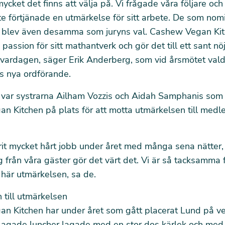
ycket det finns att välja på. Vi frågade våra följare o
e förtjänade en utmärkelse för sitt arbete. De som no
r blev även desamma som juryns val. Cashew Vegan Kit
passion för sitt mathantverk och gör det till ett sant nöj
i vardagen, säger Erik Anderberg, som vid årsmötet valde
s nya ordförande.
 var systrarna Ailham Vozzis och Aidah Samphanis som 
n Kitchen på plats för att motta utmärkelsen till med
rit mycket hårt jobb under året med många sena nätter,
 från våra gäster gör det värt det. Vi är så tacksamma fö
här utmärkelsen, sa de.
 till utmärkelsen
n Kitchen har under året som gått placerat Lund på v
gade luncher lagade med en stor dos kärlek och med 