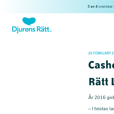
3 av 4
svenskar 
20 FEBRUARY 2
Cash
Rätt
År 2016 gick 
– I höstas l