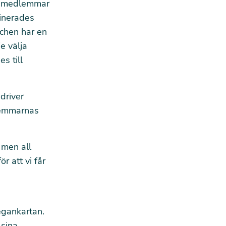
ch medlemmar
minerades
chen har en
e välja
s till
driver
lemmarnas
 men all
r att vi får
egankartan.
sina