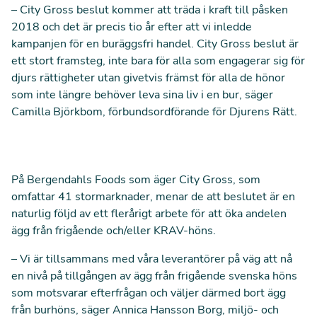
– City Gross beslut kommer att träda i kraft till påsken
2018 och det är precis tio år efter att vi inledde
kampanjen för en buräggsfri handel. City Gross beslut är
ett stort framsteg, inte bara för alla som engagerar sig för
djurs rättigheter utan givetvis främst för alla de hönor
som inte längre behöver leva sina liv i en bur, säger
Camilla Björkbom, förbundsordförande för Djurens Rätt.
På Bergendahls Foods som äger City Gross, som
omfattar 41 stormarknader, menar de att beslutet är en
naturlig följd av ett flerårigt arbete för att öka andelen
ägg från frigående och/eller KRAV-höns.
– Vi är tillsammans med våra leverantörer på väg att nå
en nivå på tillgången av ägg från frigående svenska höns
som motsvarar efterfrågan och väljer därmed bort ägg
från burhöns, säger Annica Hansson Borg, miljö- och