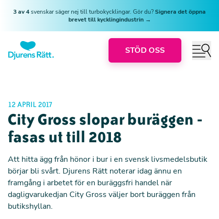
3 av 4
svenskar säger nej till turbokycklingar. Gör du?
Signera det öppna
brevet till kycklingindustrin →
STÖD OSS
12 APRIL 2017
City Gross slopar buräggen -
fasas ut till 2018
Att hitta ägg från hönor i bur i en svensk livsmedelsbutik
börjar bli svårt. Djurens Rätt noterar idag ännu en
framgång i arbetet för en buräggsfri handel när
dagligvarukedjan City Gross väljer bort buräggen från
butikshyllan.