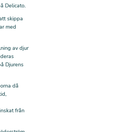
å Delicato.
att skippa
bar med
lning av djur
i deras
på Djurens
norna då
id,
inskat från
Söderström.