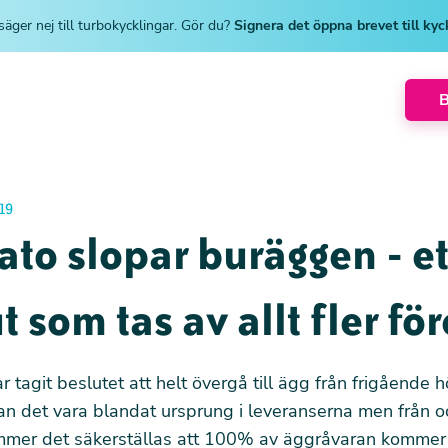
säger nej till turbokycklingar. Gör du?
Signera det öppna brevet till ky
19
ato slopar buräggen - et
t som tas av allt fler fö
r tagit beslutet att helt övergå till ägg från frigående h
an det vara blandat ursprung i leveranserna men från 
mer det säkerställas att 100% av äggråvaran kommer 