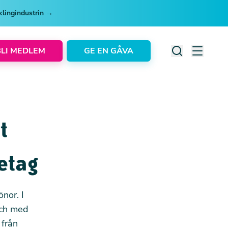
cklingindustrin →
BLI MEDLEM
GE EN GÅVA
t
retag
önor. I
och med
från