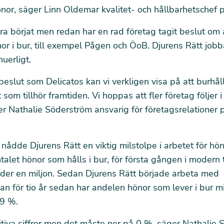
nor, säger Linn Oldemar kvalitet- och hållbarhetschef p
a börjat men redan har en rad företag tagit beslut om 
or i bur, till exempel Pågen och ÖoB.
Djurens Rätt job
uerligt.
beslut som Delicatos kan vi verkligen visa på att burhål
 som tillhör framtiden. Vi hoppas att fler företag följer 
er Nathalie Söderström ansvarig för företagsrelationer 
ådde Djurens Rätt en viktig milstolpe i arbetet för hö
ntalet hönor som hålls i bur, för första gången i modern t
er en miljon. Sedan Djurens Rätt började arbeta med
n för tio år sedan har andelen hönor som lever i bur m
,9 %.
itiva siffror men det måste ner på 0 %, säger Nathalie 