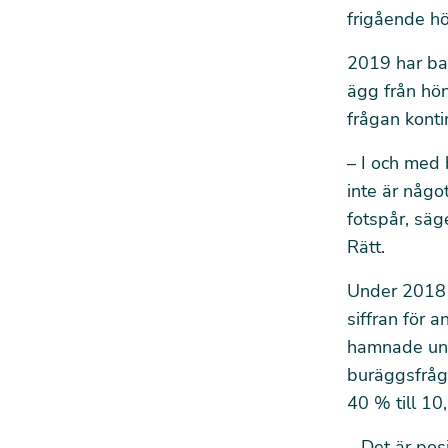
frigående hö
2019 har bar
ägg från hön
frågan kontin
– I och med 
inte är något
fotspår, säg
Rätt.
Under 2018 n
siffran för a
hamnade und
buräggsfråga
40 % till 10
–
Det är pos