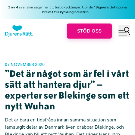
3 av 4
svenskar säger nej till turbokycklingar. Gör du?
Signera det öppna
brevet till kycklingindustrin →
STÖD OSS
07 NOVEMBER 2020
”Det är något som är fel i vårt
sätt att hantera djur” –
experter ser Blekinge som ett
nytt Wuhan
Det är bara en tidsfråga innan samma situation som
lamslagit delar av Danmark även drabbar Blekinge, och
Blekinge kan bli ett nytt Wuhan. Det säger Hans Jørn