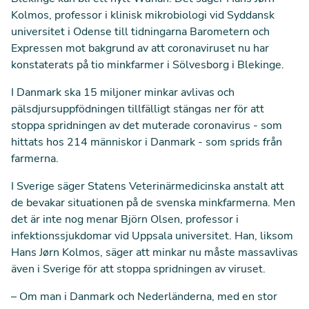
Kolmos, professor i klinisk mikrobiologi vid Syddansk
universitet i Odense till tidningarna
Barometern
och
Expressen
mot bakgrund av att coronaviruset nu har
konstaterats på tio minkfarmer i Sölvesborg i Blekinge.
I Danmark ska 15 miljoner minkar avlivas och
pälsdjursuppfödningen tillfälligt stängas ner för att
stoppa spridningen av det muterade coronavirus - som
hittats hos 214 människor i Danmark - som sprids från
farmerna.
I Sverige säger Statens Veterinärmedicinska anstalt att
de bevakar situationen på de svenska minkfarmerna. Men
det är inte nog menar Björn Olsen, professor i
infektionssjukdomar vid Uppsala universitet. Han, liksom
Hans Jørn Kolmos, säger att minkar nu måste massavlivas
även i Sverige för att stoppa spridningen av viruset.
– Om man i Danmark och Nederländerna, med en stor