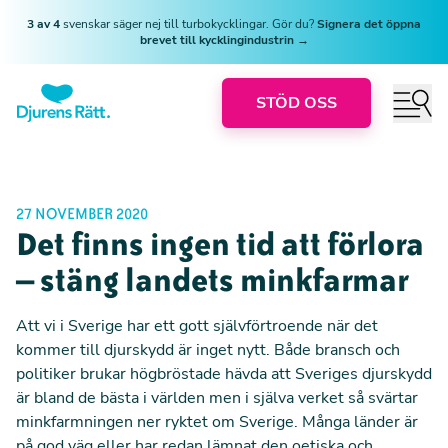
3 av 4
svenskar säger nej till turbokycklingar. Gör du?
Signera det öppna
brevet till kycklingindustrin →
STÖD OSS
27 NOVEMBER 2020
Det finns ingen tid att förlora
– stäng landets minkfarmar
Att vi i Sverige har ett gott självförtroende när det
kommer till djurskydd är inget nytt. Både bransch och
politiker brukar högbröstade hävda att Sveriges djurskydd
är bland de bästa i världen men i själva verket så
svärtar
minkfarmningen ner ryktet om Sverige. Många länder är
på god väg eller har redan lämnat den oetiska och