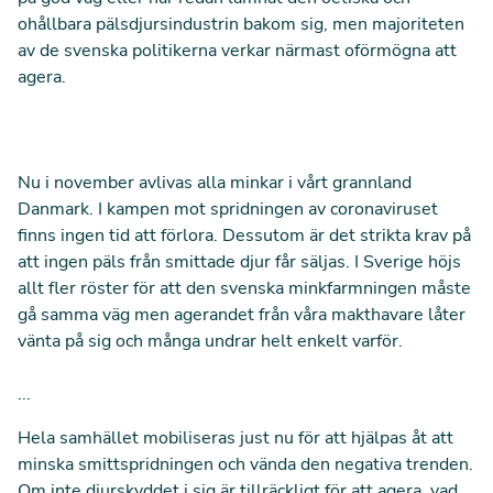
ohållbara pälsdjursindustrin bakom sig, men majoriteten
av de svenska politikerna verkar närmast oförmögna att
agera.
Nu i november avlivas alla minkar i vårt grannland
Danmark. I kampen mot spridningen av coronaviruset
finns ingen tid att förlora. Dessutom är det strikta krav på
att ingen päls från smittade djur får säljas. I Sverige höjs
allt fler röster för att den svenska minkfarmningen måste
gå samma väg men agerandet från våra makthavare låter
vänta på sig och många undrar helt enkelt varför.
...
Hela samhället mobiliseras just nu för att hjälpas åt att
minska smittspridningen och vända den negativa trenden.
Om inte djurskyddet i sig är tillräckligt för att agera, vad