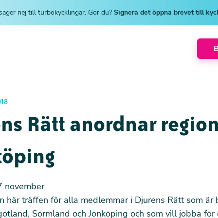
säger nej till turbokycklingar. Gör du?
Signera det öppna brevet till ky
018
ns Rätt anordnar region
köping
7 november
n här träffen för alla medlemmar i Djurens Rätt som är 
ötland, Sörmland och Jönköping och som vill jobba för