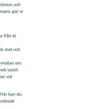
ktivism och
mmans gör vi
 från kl
sk mat och
 anmälan om
ansk lunch
ier vid
Här
kan du
cebook