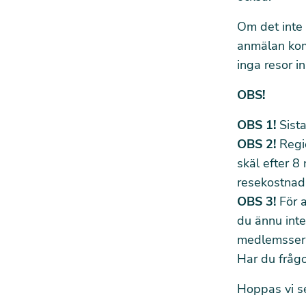
Om det inte 
anmälan kom
inga resor i
OBS!
OBS 1!
Sista
OBS 2!
Regio
skäl efter 8
resekostnad 
OBS 3!
För a
du ännu int
medlemsser
Har du fråg
Hoppas vi s