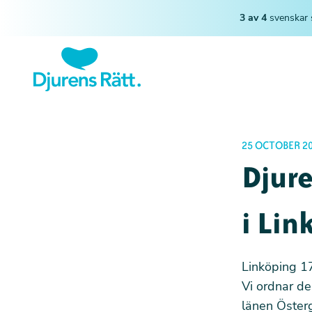
3 av 4
svenskar 
25 OCTOBER 2
Djure
i Lin
Linköping 1
Vi ordnar de
länen Österg