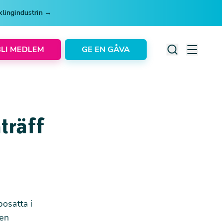
cklingindustrin →
BLI MEDLEM
GE EN GÅVA
träff
bosatta i
 en