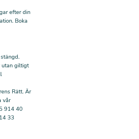
gar efter din
ation. Boka
 stängd.
utan giltigt
l
rens Rätt. Är
a vår
55 914 40
914 33