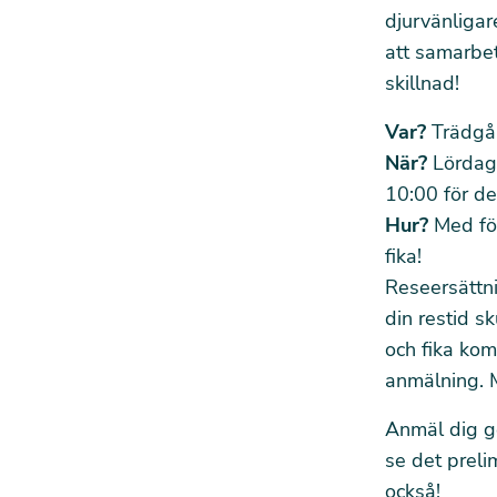
djurvänligar
att samarbet
skillnad!
Var?
Trädgå
När?
Lördag
10:00 för de
Hur?
Med fö
fika!
Reseersättni
din restid s
och fika kom
anmälning. M
Anmäl dig ge
se det preli
också!