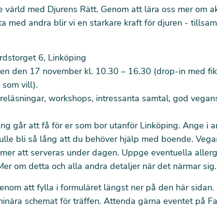
e värld med Djurens Rätt. Genom att lära oss mer om a
a med andra blir vi en starkare kraft för djuren - tillsa
rdstorget 6, Linköping
en den 17 november kl. 10.30 – 16.30 (drop-in med fika
 som vill).
reläsningar, workshops, intressanta samtal, god vegan
ng går att få för er som bor utanför Linköping. Ange i
kulle bli så lång att du behöver hjälp med boende. Veg
mer att serveras under dagen. Uppge eventuella allerg
er om detta och alla andra detaljer när det närmar sig.
nom att fylla i formuläret längst ner på den här sidan.
minära schemat för träffen.
Attenda gärna eventet
på Fa