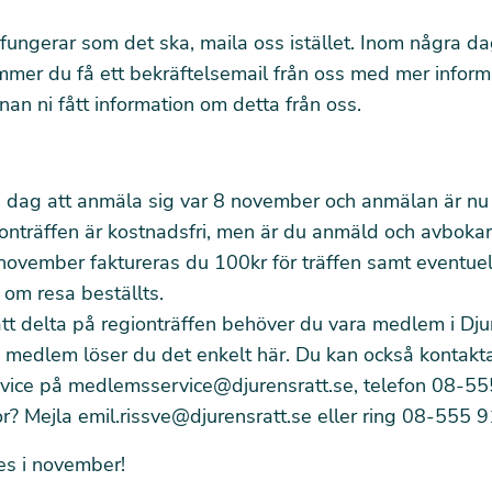
fungerar som det ska, maila oss istället. Inom några da
mer du få ett bekräftelsemail från oss med mer inform
nnan ni fått information om detta från oss.
 dag att anmäla sig var 8 november och anmälan är nu
nträffen är kostnadsfri, men är du anmäld och avbokar 
 november faktureras du 100kr för träffen samt eventuel
om resa beställts.
tt delta på regionträffen behöver du vara medlem i Dju
e medlem löser du det enkelt
här
. Du kan också kontakt
vice på
medlemsservice@djurensratt.se
, telefon 08-5
or? Mejla
emil.rissve@djurensratt.se
eller ring 08-555 
es i november!