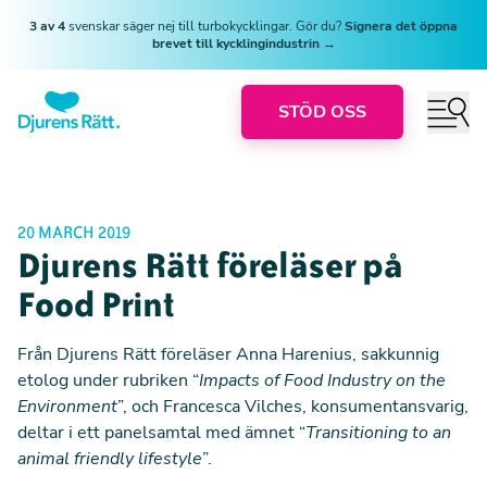
3 av 4
svenskar säger nej till turbokycklingar. Gör du?
Signera det öppna
brevet till kycklingindustrin →
STÖD OSS
20 MARCH 2019
Djurens Rätt föreläser på
Food Print
Från Djurens Rätt föreläser Anna Harenius, sakkunnig
etolog under rubriken “
Impacts of Food Industry on the
Environment
”, och Francesca Vilches, konsumentansvarig,
deltar i ett panelsamtal med ämnet “
Transitioning to an
animal friendly lifestyle
”.