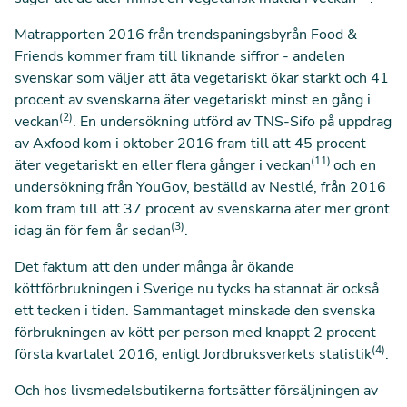
Matrapporten 2016 från trendspaningsbyrån Food &
Friends kommer fram till liknande siffror - andelen
svenskar som väljer att äta vegetariskt ökar starkt och 41
procent av svenskarna äter vegetariskt minst en gång i
(2)
veckan
. En undersökning utförd av TNS-Sifo på uppdrag
av Axfood kom i oktober 2016 fram till att 45 procent
(11)
äter vegetariskt en eller flera gånger i veckan
och en
undersökning från YouGov, beställd av Nestlé, från 2016
kom fram till att 37 procent av svenskarna äter mer grönt
(3)
idag än för fem år sedan
.
Det faktum att den under många år ökande
köttförbrukningen i Sverige nu tycks ha stannat är också
ett tecken i tiden. Sammantaget minskade den svenska
förbrukningen av kött per person med knappt 2 procent
(4)
första kvartalet 2016, enligt Jordbruksverkets statistik
.
Och hos livsmedelsbutikerna fortsätter försäljningen av