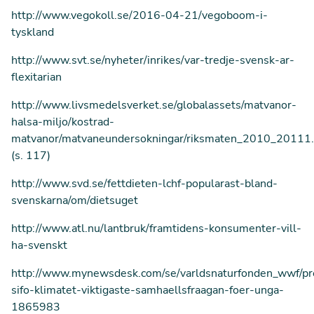
http://www.vegokoll.se/2016-04-21/vegoboom-i-
tyskland
http://www.svt.se/nyheter/inrikes/var-tredje-svensk-ar-
flexitarian
http://www.livsmedelsverket.se/globalassets/matvanor-
halsa-miljo/kostrad-
matvanor/matvaneundersokningar/riksmaten_2010_20111.
(s. 117)
http://www.svd.se/fettdieten-lchf-popularast-bland-
svenskarna/om/dietsuget
http://www.atl.nu/lantbruk/framtidens-konsumenter-vill-
ha-svenskt
http://www.mynewsdesk.com/se/varldsnaturfonden_wwf/pr
sifo-klimatet-viktigaste-samhaellsfraagan-foer-unga-
1865983