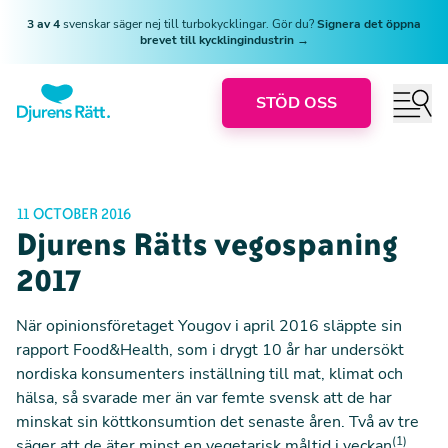
3 av 4
svenskar säger nej till turbokycklingar. Gör du?
Signera det öppna
brevet till kycklingindustrin →
STÖD OSS
11 OCTOBER 2016
Djurens Rätts vegospaning
2017
När opinionsföretaget Yougov i april 2016 släppte sin
rapport Food&Health, som i drygt 10 år har undersökt
nordiska konsumenters inställning till mat, klimat och
hälsa, så svarade mer än var femte svensk att de har
minskat sin köttkonsumtion det senaste åren. Två av tre
(1)
säger att de äter minst en vegetarisk måltid i veckan
.