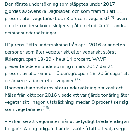
Den första undersökning som släpptes under 2017
gjordes av Svenska Dagbladet, och kom fram till att 11
(15)
procent äter vegetariskt och 3 procent veganskt
, även
om den undersökning skiljer sig åt i metod jämfört andra
opinionsundersökningar.
I Djurens Rätts undersökning från april 2016 är andelen
personer som äter vegetariskt eller veganskt störst i
åldersgruppen 18-29 - hela 14 procent. WWF
presenterade en undersökning i mars 2017 där 21
procent av alla kvinnor i åldersgruppen 16-20 år säger att
(17)
de är vegetarianer eller veganer.
Ungdomsbarometerns stora undersökning om kost och
hälsa från oktober 2016 visade att var fjärde tonåring äter
vegetariskt i någon utsträckning, medan 9 procent ser sig
(16)
som vegetarianer
.
– Vi kan se att vegomaten når ut betydligt bredare idag än
tidigare. Aldrig tidigare har det varit så lätt att välja vego,