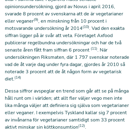
opinionsundersökning, gjord av Novus i april 2016,
svarade 8 procent av svenskarna att de är vegetarianer
(9)
eller veganer
, en minskning från 10 procent i
(10)
motsvarande undersökning år 2014
. Vad den exakta
siffran ligger på är svår att veta. Företaget Axfood
publicerar regelbundna undersökningar och har de två
(11)
senaste åren fått fram siffran 6 procent
. När
undersökningen Riksmaten, där 1 797 svenskar noterade
vad de åt varje dag under fyra dagar, gjordes år 2010 så
noterade 3 procent att de åt någon form av vegetarisk
(14)
diet.
Dessa siffror avspeglar en trend som går att se på många
håll runt om i världen; att allt fler väljer vego men inte
lika många väljer att definiera sig själva som vegetarianer
eller veganer. I exempelvis Tyskland kallar sig 7 procent
av invånarna för vegetarianer samtidigt som 33 procent
(12)
aktivt minskar sin köttkonsumtion
.