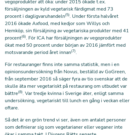
vegoprodukter att öka: under 2015 ökade t.ex.
försäljningen av kyld vegetarisk färdigmat med 73
(5)
procent i dagligvaruhandeln
. Under första halvåret
2016 ökade Axfood, med kedjor som Willys och
Hemköp, sin försäljning av vegetariska produkter med 41
(6)
procent
. För ICA har försäljningen av vegoprodukter
ökat med 50 procent under början av 2016 jämfört med
(7)
motsvarande period året innan
.
För restauranger finns inte samma statistik, men i en
opinionsundersökning från Novus, beställd av GoGreen,
från september 2016 så säger fyra av tio svenskar att de
skulle äta mer vegetariskt på restaurang om utbudet var
(8)
bättre
. Var tredje kvinna i Sverige äter, enligt samma
undersökning, vegetariskt till lunch en gång i veckan eller
oftare.
Så det är en grön trend vi ser, även om antalet personer
som definierar sig som vegetarianer eller veganer inte
ökar i samma takt. I Djurens Rätts senaste