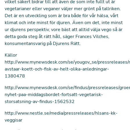
vilket säkert bidrar till att även de som inte fullt ut är
vegetarianer eller veganer väljer mer grönt på tallriken.
Det är en utveckling som är bra både för vår hälsa, vårt
klimat och inte minst för djuren. Även om det, inte minst
ur djurens perspektiv, vore bäst att alltid välja vego så är
detta goda steg åt rätt håll, säger Frances Vilches,
konsumentansvarig på Djurens Rätt.
Källor
http://www.mynewsdesk.com/se/yougov_se/pressreleases/
avstaar-koett-och-fisk-av-helt-olika-anledningar-
1380478
http://www.mynewsdesk.com/se/findus/pressreleases/groen
nyhet-paa-middagsbordet-fortsatt-vegetarisk-
storsatsning-av-findus-1562532
http://www.nestle.se/media/pressreleases/hlsans-kk-
veggisar