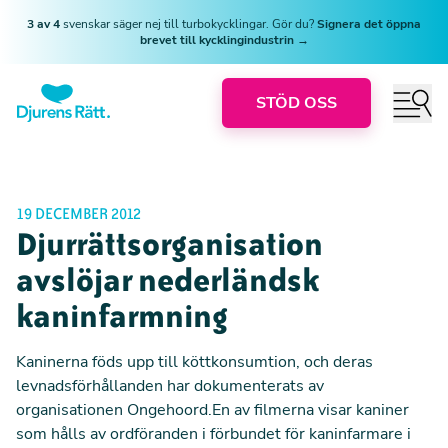
3 av 4
svenskar säger nej till turbokycklingar. Gör du?
Signera det öppna
brevet till kycklingindustrin →
STÖD OSS
19 DECEMBER 2012
Djurrättsorganisation
avslöjar nederländsk
kaninfarmning
Kaninerna föds upp till köttkonsumtion, och deras
levnadsförhållanden har dokumenterats av
organisationen Ongehoord.En av filmerna visar kaniner
som hålls av ordföranden i förbundet för kaninfarmare i