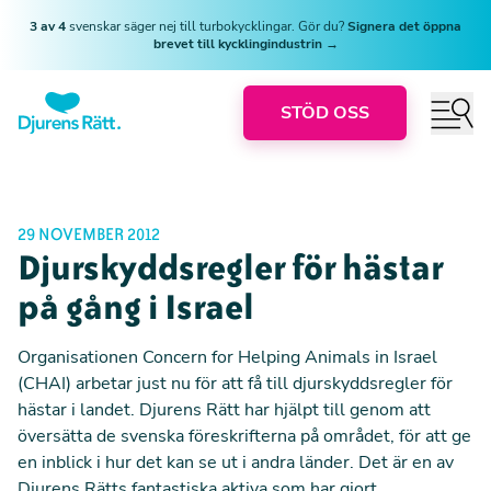
3 av 4
svenskar säger nej till turbokycklingar. Gör du?
Signera det öppna
brevet till kycklingindustrin →
STÖD OSS
29 NOVEMBER 2012
Djurskyddsregler för hästar
på gång i Israel
Organisationen Concern for Helping Animals in Israel
(CHAI) arbetar just nu för att få till djurskyddsregler för
hästar i landet. Djurens Rätt har hjälpt till genom att
översätta de svenska föreskrifterna på området, för att ge
en inblick i hur det kan se ut i andra länder. Det är en av
Djurens Rätts fantastiska aktiva som har gjort