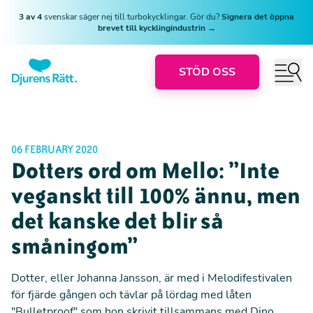
3 av 4
svenskar säger nej till turbokycklingar. Gör du?
Signera det öppna
brevet till kycklingindustrin →
STÖD OSS
06 FEBRUARY 2020
Dotters ord om Mello: ”Inte
veganskt till 100% ännu, men
det kanske det blir så
småningom”
Dotter, eller Johanna Jansson, är med i Melodifestivalen
för fjärde gången och tävlar på lördag med låten
"Bulletproof" som hon skrivit tillsammans med Dino