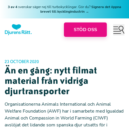
3 av 4
svenskar säger nej till turbokycklingar. Gör du?
Signera det öppna
brevet till kycklingindustrin →
STÖD OSS
23 OCTOBER 2020
Än en gång: nytt filmat
material från vidriga
djurtransporter
Organisationerna Animals International och Animal
Welfare Foundation (AWF) har i samarbete med Igualdad
Animal och Compassion in World Farming (CIWF)
avslöjat det lidande som spanska djur utsatts för i