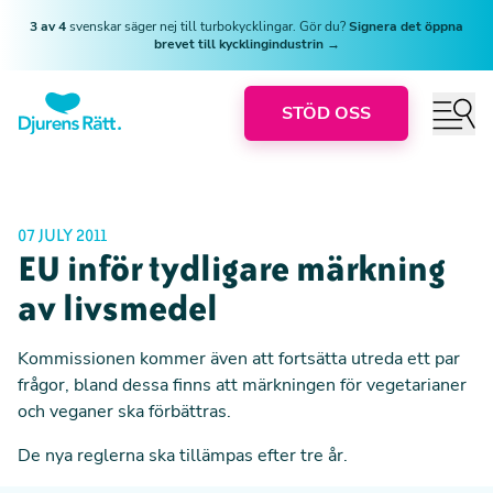
3 av 4
svenskar säger nej till turbokycklingar. Gör du?
Signera det öppna
brevet till kycklingindustrin →
STÖD OSS
07 JULY 2011
EU inför tydligare märkning
av livsmedel
Kommissionen kommer även att fortsätta utreda ett par
frågor, bland dessa finns att märkningen för vegetarianer
och veganer ska förbättras.
De nya reglerna ska tillämpas efter tre år.