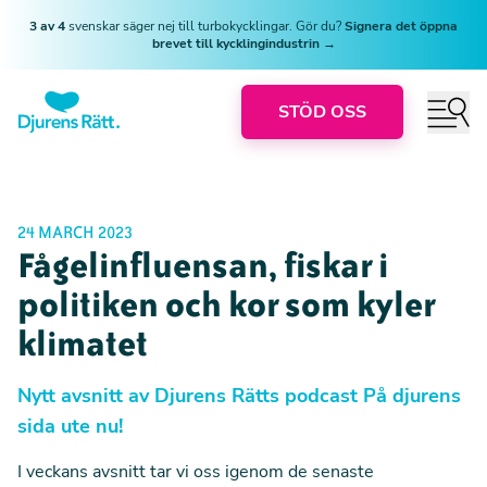
3 av 4
svenskar säger nej till turbokycklingar. Gör du?
Signera det öppna
brevet till kycklingindustrin →
STÖD OSS
24 MARCH 2023
Fågelinfluensan, fiskar i
politiken och kor som kyler
klimatet
Nytt avsnitt av Djurens Rätts podcast På djurens
sida ute nu!
I veckans avsnitt tar vi oss igenom de senaste