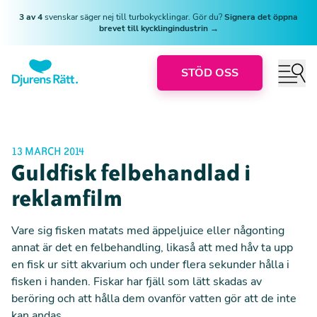
3 av 4
svenskar säger nej till turbokycklingar. Gör du?
Signera det öppna
brevet till kycklingindustrin →
STÖD OSS
13 MARCH 2014
Guldfisk felbehandlad i
reklamfilm
Vare sig fisken matats med äppeljuice eller någonting
annat är det en felbehandling, likaså att med håv ta upp
en fisk ur sitt akvarium och under flera sekunder hålla i
fisken i handen. Fiskar har fjäll som lätt skadas av
beröring och att hålla dem ovanför vatten gör att de inte
kan andas.