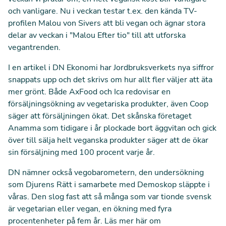
och vanligare. Nu i veckan testar t.ex. den kända TV-
profilen
Malou von Sivers att bli vegan
och ägnar stora
delar av veckan i "Malou Efter tio" till att utforska
vegantrenden.
I en
artikel i DN Ekonomi
har Jordbruksverkets nya siffror
snappats upp och det skrivs om hur allt fler väljer att äta
mer grönt. Både AxFood och Ica redovisar en
försäljningsökning av vegetariska produkter, även Coop
säger att försäljningen ökat. Det skånska företaget
Anamma som tidigare i år plockade bort äggvitan och gick
över till sälja helt veganska produkter
säger att de ökar
sin försäljning med 100 procent varje år.
DN nämner också vegobarometern, den undersökning
som Djurens Rätt i samarbete med Demoskop släppte i
våras. Den slog fast att så många som var tionde svensk
är vegetarian eller vegan, en ökning med fyra
procentenheter på fem år.
Läs mer här
om