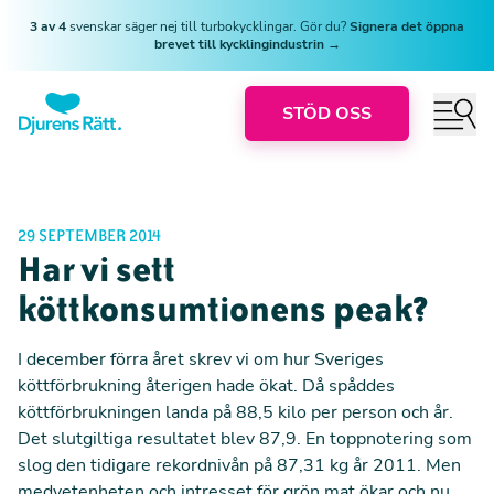
3 av 4
svenskar säger nej till turbokycklingar. Gör du?
Signera det öppna
brevet till kycklingindustrin →
STÖD OSS
29 SEPTEMBER 2014
Har vi sett
köttkonsumtionens peak?
I december förra året skrev vi om hur Sveriges
köttförbrukning återigen hade ökat. Då spåddes
köttförbrukningen landa på 88,5 kilo per person och år.
Det slutgiltiga resultatet blev 87,9. En toppnotering som
slog den tidigare rekordnivån på 87,31 kg år 2011. Men
medvetenheten och intresset för grön mat ökar och nu