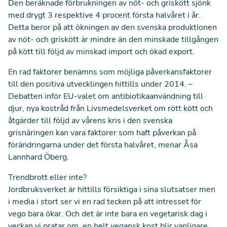
Den beräknade förbrukningen av nöt- och griskött sjönk
med drygt 3 respektive 4 procent första halvåret i år.
Detta beror på att ökningen av den svenska produktionen
av nöt- och griskött är mindre än den minskade tillgången
på kött till följd av minskad import och ökad export.
En rad faktorer benämns som möjliga påverkansfaktorer
till den positiva utvecklingen hittills under 2014. –
Debatten inför EU-valet om antibiotikaanvändning till
djur,
nya kostråd från Livsmedelsverket
om rött kött och
åtgärder till följd av vårens kris i den svenska
grisnäringen kan vara faktorer som haft påverkan på
förändringarna under det första halvåret, menar Åsa
Lannhard Öberg.
Trendbrott eller inte?
Jordbruksverket är hittills försiktiga i sina slutsatser men
i media i stort ser vi en rad tecken på att intresset för
vego bara ökar. Och det är inte bara en vegetarisk dag i
veckan vi pratar om, en helt vegansk kost blir vanligare