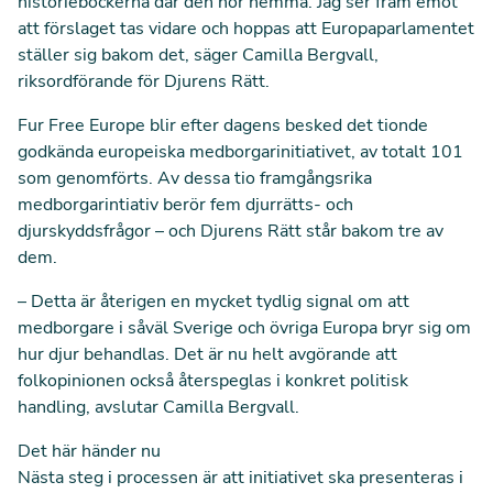
historieböckerna där den hör hemma. Jag ser fram emot
att förslaget tas vidare och hoppas att Europaparlamentet
ställer sig bakom det, säger Camilla Bergvall,
riksordförande för Djurens Rätt.
Fur Free Europe blir efter dagens besked det tionde
godkända europeiska medborgarinitiativet, av totalt 101
som genomförts. Av dessa tio framgångsrika
medborgarintiativ berör fem djurrätts- och
djurskyddsfrågor – och Djurens Rätt står bakom tre av
dem.
– Detta är återigen en mycket tydlig signal om att
medborgare i såväl Sverige och övriga Europa bryr sig om
hur djur behandlas. Det är nu helt avgörande att
folkopinionen också återspeglas i konkret politisk
handling, avslutar Camilla Bergvall.
Det här händer nu
Nästa steg i processen är att initiativet ska presenteras i