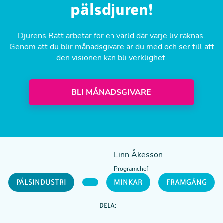
pälsdjuren!
Djurens Rätt arbetar för en värld där varje liv räknas.
Genom att du blir månadsgivare är du med och ser till att
den visionen kan bli verklighet.
BLI MÅNADSGIVARE
Linn Åkesson
Programchef
PÄLSINDUSTRI
MINKAR
FRAMGÅNG
DELA: