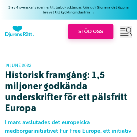
3 av 4
svenskar säger nej till turbokycklingar. Gör du?
Signera det öppna
brevet till kycklingindustrin →
STÖD OSS
14 JUNE 2023
Historisk framgång: 1,5
miljoner godkända
underskrifter för ett pälsfritt
Europa
I mars avslutades det europeiska
medborgarinitiativet Fur Free Europe, ett initiativ