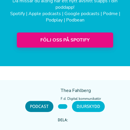
Då missar du aldrig när ett nytt avsnitt släpps i din
poddapp!
Spotify
|
Apple podcasts
|
Google podcasts
|
Podme
|
Podplay
|
Podbean
FÖLJ OSS PÅ SPOTIFY
Thea Fahlberg
F.d. Digital kommunikatör
PODCAST
DJURSKYDD
DELA: