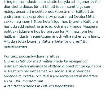
kring denna industri som skulle betyda att biljoner av fler
djur skulle dödas för att bli till foder, samtidigt som
många anser att insektsproduktion är mer hållbart än
andra animaliska proteiner.Vi pratar med Cecilia Mille,
sakkunnig inom hållbarhetsfrågor hos Djurens Rätt, om
hur utbredd industrin är idag, och med Francis Maugère,
politisk rådgivare hos Eurogroup for Animals, om hur
hållbar industrin egentligen är och vilka risker som finns.
Vill du stötta Djurens Rätts arbete för djuren?
Bli
månadsgivare.
Kontakt:
podcast@djurensratt.se
Djurens Rätt gör med målinriktade kampanjer och
politiskt påverkansarbete skillnad globalt för de djur som
är flest och har det sämst. Är sedan 1882 Sveriges
ledande djurrätts- och djurskyddsorganisation med fler
än 50 000 medlemmar.
Avsnittet spelades in i NBV:s poddstudio