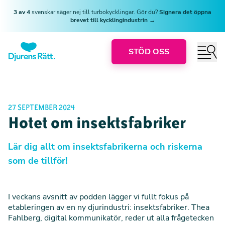
3 av 4
svenskar säger nej till turbokycklingar. Gör du?
Signera det öppna
brevet till kycklingindustrin →
STÖD OSS
27 SEPTEMBER 2024
Hotet om insektsfabriker
Lär dig allt om insektsfabrikerna och riskerna
som de tillför!
I veckans avsnitt av podden lägger vi fullt fokus på
etableringen av en ny djurindustri: insektsfabriker. Thea
Fahlberg, digital kommunikatör, reder ut alla frågetecken