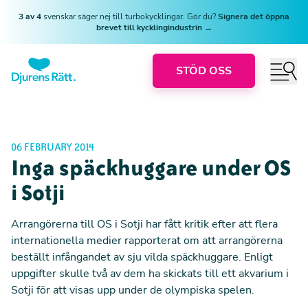
3 av 4
svenskar säger nej till turbokycklingar. Gör du?
Signera det öppna
brevet till kycklingindustrin →
STÖD OSS
06 FEBRUARY 2014
Inga späckhuggare under OS
i Sotji
Arrangörerna till OS i Sotji har fått kritik efter att flera
internationella medier rapporterat om att arrangörerna
beställt infångandet av sju vilda späckhuggare. Enligt
uppgifter skulle två av dem ha skickats till ett akvarium i
Sotji för att visas upp under de olympiska spelen.