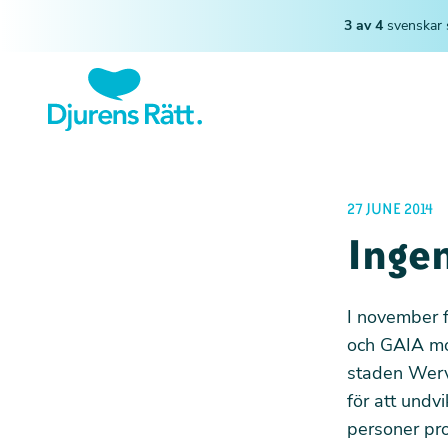
3 av 4
svenskar 
27 JUNE 2014
Inge
I november f
och
GAIA
mo
staden Werv
för att undv
personer pro