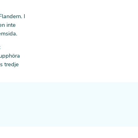
Flandern. I
n inte
emsida.
t
 upphöra
s tredje