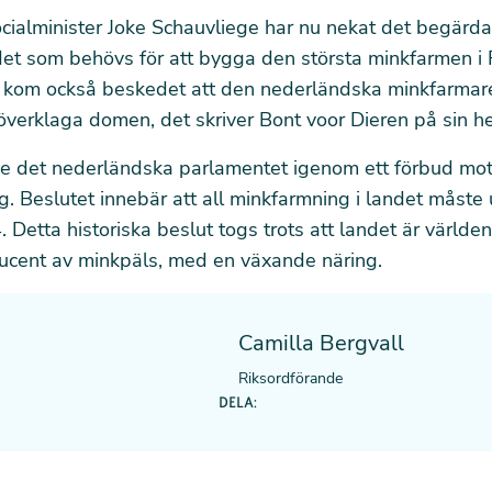
ocialminister Joke Schauvliege har nu nekat det begärda
ndet som behövs för att bygga den största minkfarmen i 
n kom också beskedet att den nederländska minkfarmare
verklaga domen, det skriver Bont voor Dieren på sin h
e det nederländska parlamentet igenom ett förbud mo
. Beslutet innebär att all minkfarmning i landet måste
 Detta historiska beslut togs trots att landet är världen
ducent av minkpäls, med en växande näring.
Camilla Bergvall
Riksordförande
DELA: