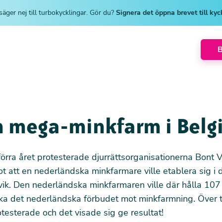
säger nej till turbokycklingar. Gör du?
Signera det öppna brevet till ky
n mega-minkfarm i Belg
örra året protesterade djurrättsorganisationerna
Bont V
t att en nederländska minkfarmare ville etablera sig i 
ik. Den nederländska minkfarmaren ville där hålla 107
ika det nederländska förbudet mot minkfarmning. Över 
testerade och det visade sig ge resultat!