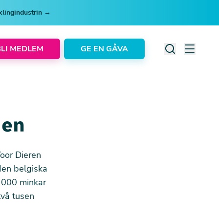
cklingindustrin →
BLI MEDLEM
GE EN GÅVA
ien
oor Dieren
den belgiska
 000 minkar
två tusen