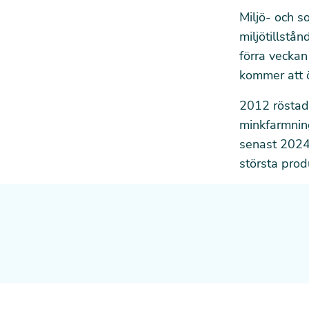
Miljö- och s
miljötillstå
förra vecka
kommer att ö
2012 röstad
minkfarmning
senast 2024.
största pro