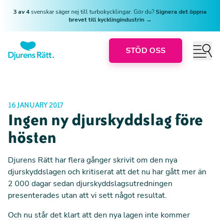
3 av 4
svenskar säger nej till turbokycklingar. Gör du?
Signera det öppna
brevet till kycklingindustrin →
STÖD OSS
16 JANUARY 2017
Ingen ny djurskyddslag före
hösten
Djurens Rätt har flera gånger skrivit om den nya
djurskyddslagen och kritiserat att det nu har gått mer än
2 000 dagar sedan djurskyddslagsutredningen
presenterades utan att vi sett något resultat.
Och nu står det klart att den nya lagen inte kommer