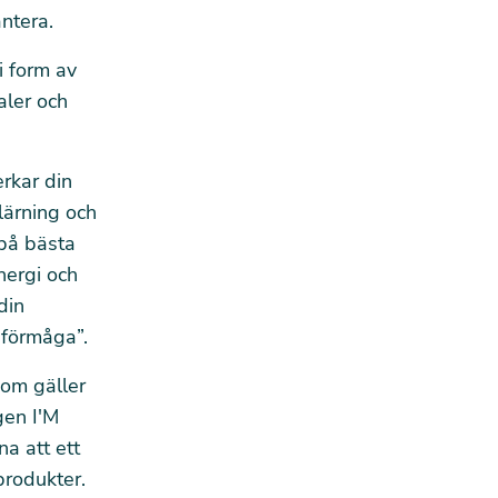
ntera.
i form av
aler och
rkar din
lärning och
 på bästa
energi och
din
sförmåga”.
om gäller
gen I'M
na att ett
produkter.