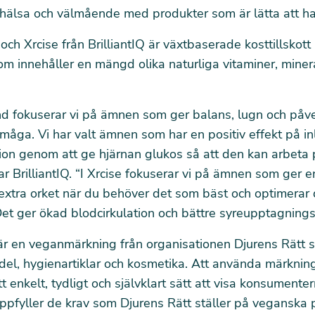
hälsa och välmående med produkter som är lätta att ha
och Xrcise från BrilliantIQ är växtbaserade kosttillskott 
 innehåller en mängd olika naturliga vitaminer, miner
ind fokuserar vi på ämnen som ger balans, lugn och påve
rmåga. Vi har valt ämnen som har en positiv effekt på in
ion genom att ge hjärnan glukos så att den kan arbeta
rar BrilliantIQ. “I Xrcise fokuserar vi på ämnen som ger 
a extra orket när du behöver det som bäst och optimerar 
Det ger ökad blodcirkulation och bättre syreupptagning
r en veganmärkning från organisationen Djurens Rätt
s
el, hygienartiklar och kosmetika. Att använda märknin
 enkelt, tydligt och självklart sätt att visa konsumenter
pfyller de krav som Djurens Rätt ställer på veganska 