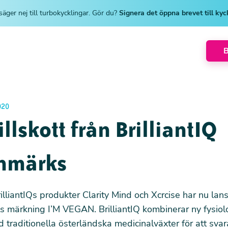
säger nej till turbokycklingar. Gör du?
Signera det öppna brevet till ky
020
illskott från BrilliantIQ
nmärks
illiantIQs produkter Clarity Mind och Xcrcise har nu la
ts märkning I’M VEGAN.
BrilliantIQ
kombinerar ny fysiol
traditionella österländska medicinalväxter för att sva