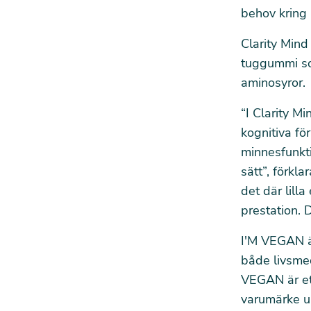
behov kring 
Clarity Mind 
tuggummi som
aminosyror.
“I Clarity M
kognitiva fö
minnesfunkt
sätt”, förkla
det där lill
prestation. 
I'M VEGAN ä
både livsmed
VEGAN är ett
varumärke up