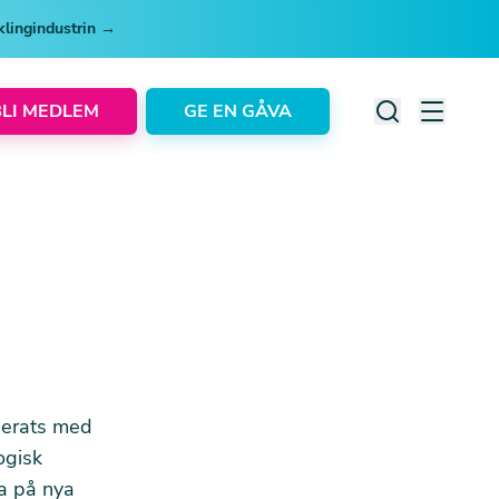
cklingindustrin →
BLI MEDLEM
GE EN GÅVA
nserats med
ogisk
ra på nya