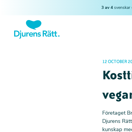
3 av 4
svenskar 
12 OCTOBER 2
Kostt
vega
Företaget Br
Djurens Rät
kunskap med 