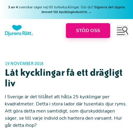
3 av 4
svenskar säger nej till turbokycklingar. Gör du?
Signera det öppna
brevet till kycklingindustrin →
STÖD OSS
19 NOVEMBER 2018
Låt kycklingar få ett drägligt
liv
I Sverige är det tillåtet att hålla 25 kycklingar per
kvadratmeter. Detta i stora lador där tusentals djur ryms.
Att göra detta men samtidigt, som djurskyddslagen
säger, se till varje individ och hantera den varsamt. Hur
går detta ihop?