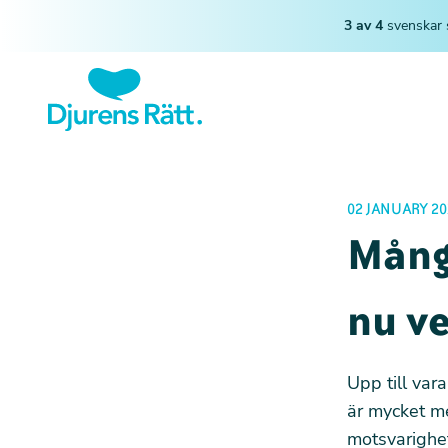
3 av 4
svenskar 
02 JANUARY 20
Många
nu ve
Upp till var
är mycket me
motsvarighet