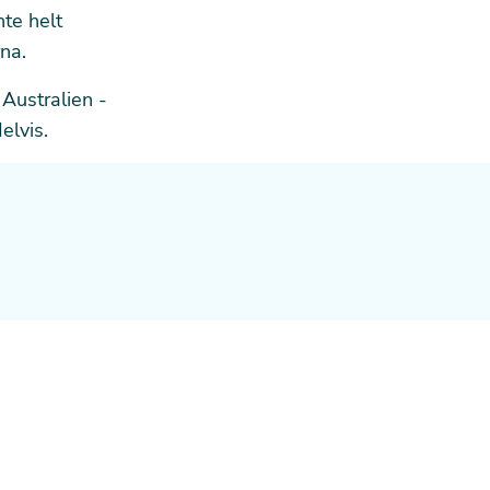
nte helt
na.
 Australien -
elvis.