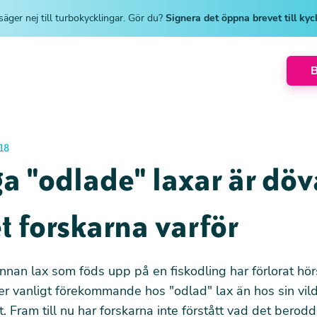
säger nej till turbokycklingar. Gör du?
Signera det öppna brevet till ky
18
 "odlade" laxar är döv
t forskarna varför
annan lax som föds upp på en fiskodling har förlorat hö
r vanligt förekommande hos "odlad" lax än hos sin vil
. Fram till nu har forskarna inte förstått vad det berod