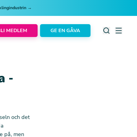
cklingindustrin →
BLI MEDLEM
GE EN GÅVA
a -
rseln och det
da
de på, men