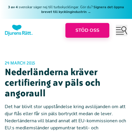
3 av 4
svenskar säger nej till turbokycklingar. Gör du?
Signera det öppna
brevet till kycklingindustrin →
STÖD OSS
24 MARCH 2015
Nederländerna kräver
certifiering av päls och
angoraull
Det har blivit stor uppståndelse kring avslöjanden om att
djur flås eller får sin päls bortryckt medan de lever.
Nederländerna vill bland annat att EU-kommissionen och
EU:s medlemsländer uppmuntrar textil- och