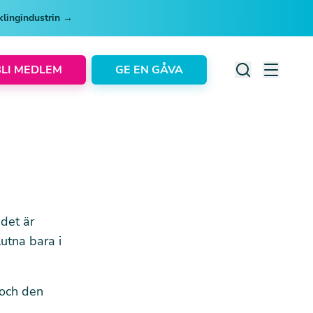
cklingindustrin →
BLI MEDLEM
GE EN GÅVA
 det är
lutna bara i
 och den