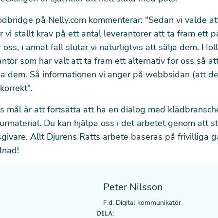
odbridge på
Nelly.com
kommenterar: "
Sedan vi valde att
vi ställt krav på ett antal leverantörer att ta fram ett pä
r oss, i annat fall slutar vi naturligtvis att sälja dem. Holl
tör som har valt att ta fram ett alternativ för oss så att
lja dem. Så informationen vi anger på webbsidan (att de
korrekt".
s mål är att fortsätta att ha en dialog med klädbransc
urmaterial. Du kan hjälpa oss i det arbetet genom att s
givare
. Allt Djurens Rätts arbete baseras på frivilliga g
llnad!
Peter Nilsson
F.d. Digital kommunikatör
DELA: