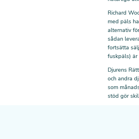
Richard Wo
med päls har 
alternativ fö
sådan leveran
fortsätta sä
fuskpäls) är 
Djurens Rätt
och andra dj
som
månads
stöd gör ski