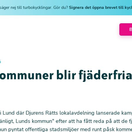
säger nej till turbokycklingar. Gör du?
Signera det öppna brevet till ky
6
ommuner blir fjäderfria
 i Lund där Djurens Rätts lokalavdelning lanserade ka
änligt, Lunds kommun" efter att ha fått reda på att de 
n pyntat offentliga stadsmiljöer med runt påsk komme