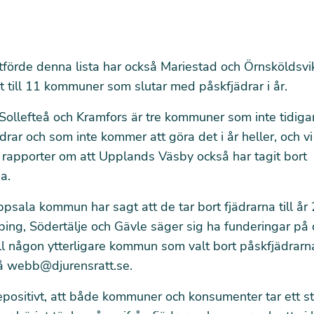
tförde denna lista har också Mariestad och Örnsköldsvik
et till 11 kommuner som slutar med påskfjädrar i år.
ollefteå och Kramfors är tre kommuner som inte tidiga
rar och som inte kommer att göra det i år heller, och vi 
 rapporter om att Upplands Väsby också har tagit bort
a.
sala kommun har sagt att de tar bort fjädrarna till år
ing, Södertälje och Gävle säger sig ha funderingar på 
ll någon ytterligare kommun som valt bort påskfjädrarn
på
webb@djurensratt.se
.
tepositivt, att både kommuner och konsumenter tar ett st