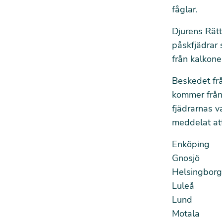
fåglar.
Djurens Rätt
påskfjädrar 
från kalkone
Beskedet fr
kommer från 
fjädrarnas v
meddelat att
Enköping
Gnosjö
Helsingborg
Luleå
Lund
Motala