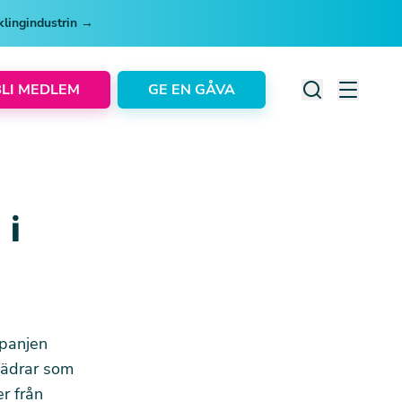
cklingindustrin →
BLI MEDLEM
GE EN GÅVA
 i
mpanjen
fjädrar som
r från