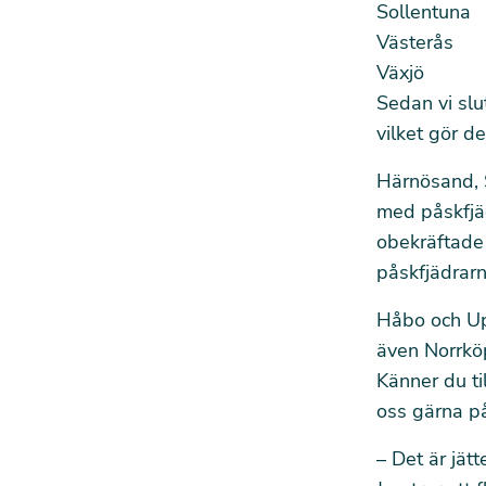
Sollentuna
Västerås
Växjö
Sedan vi slu
vilket gör d
Härnösand, S
med påskfjäd
obekräftade
påskfjädrarn
Håbo och Upp
även Norrköp
Känner du ti
oss gärna 
– Det är jät