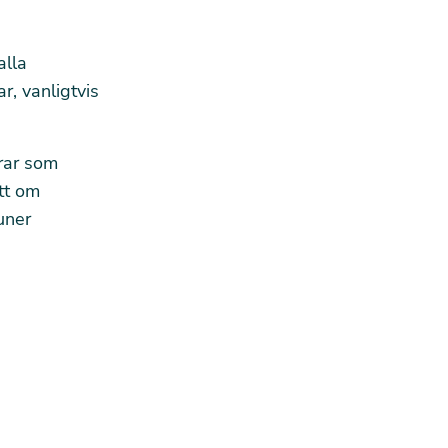
alla
, vanligtvis
rar som
tt om
uner