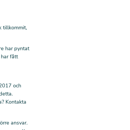
 tillkommit,
re har pyntat
har fått
 2017 och
detta.
a? Kontakta
örre ansvar.