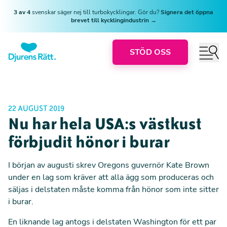
3 av 4
svenskar säger nej till turbokycklingar. Gör du?
Signera det öppna
brevet till kycklingindustrin →
STÖD OSS
22 AUGUST 2019
Nu har hela USA:s västkust
förbjudit hönor i burar
I början av augusti skrev Oregons guvernör Kate Brown
under en lag som kräver att alla ägg som produceras och
säljas i delstaten måste komma från hönor som inte sitter
i burar.
En liknande lag antogs i delstaten Washington för ett par