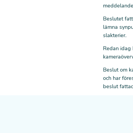
meddelande l
Beslutet fat
lämna synpun
slakterier.
Redan idag h
kameraöverva
Beslut om k
och har föres
beslut fatt