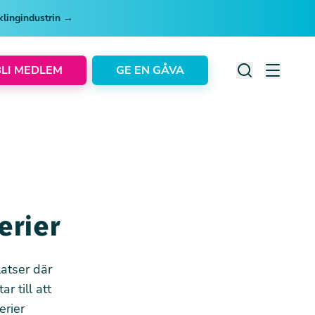
cklingindustrin →
BLI MEDLEM
GE EN GÅVA
erier
latser där
ar till att
erier