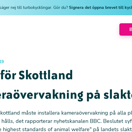
säger nej till turbokycklingar. Gör du?
Signera det öppna brevet till ky
19
för Skottland
raövervakning på slakt
 Skottland måste installera kameraövervakning på alla p
 hålls,
det rapporterar nyhetskanalen BBC
. Beslutet syft
e highest standards of animal welfare" på landets slakt