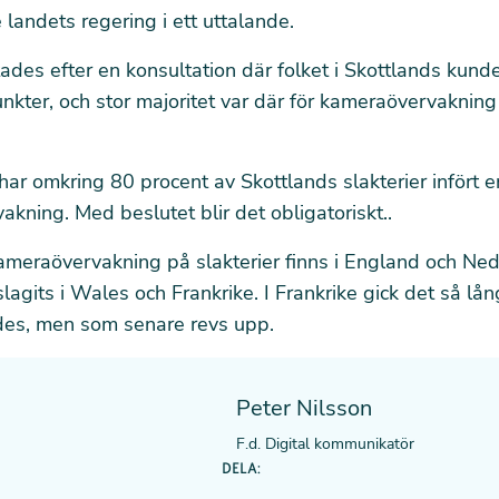
andets regering i ett uttalande.
tades efter en konsultation där folket i Skottlands kun
kter, och stor majoritet var där för kameraövervakning
ar omkring 80 procent av Skottlands slakterier infört en 
kning. Med beslutet blir det obligatoriskt..
ameraövervakning på slakterier finns i England och Ne
lagits i Wales och Frankrike. I Frankrike gick det så lång
ades, men som senare revs upp.
Peter Nilsson
F.d. Digital kommunikatör
DELA: