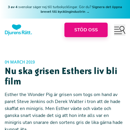
3 av 4
svenskar säger nej till turbokycklingar. Gör du?
Signera det öppna
brevet till kycklingindustrin →
STÖD OSS
04 MARCH 2019
Nu ska grisen Esthers liv bli
film
Esther the Wonder Pig är grisen som togs om hand av
paret Steve Jenkins och Derek Walter i tron att de hade
skaffat en minigris. Men Esther växte och växte och
ganska snart visade det sig att hon inte alls var en
minigris utan snarare den sortens gris de lika gärna hade
kunnat äta.