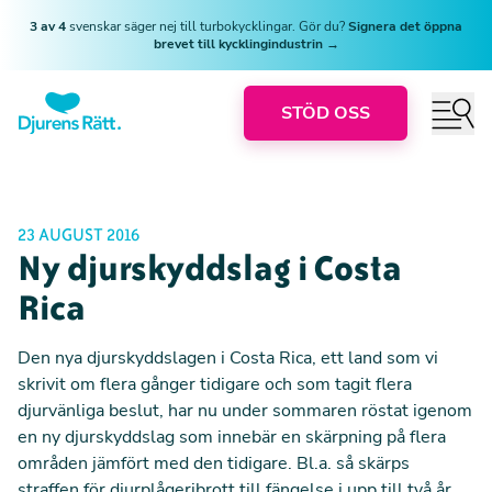
3 av 4
svenskar säger nej till turbokycklingar. Gör du?
Signera det öppna
brevet till kycklingindustrin →
STÖD OSS
23 AUGUST 2016
Ny djurskyddslag i Costa
Rica
Den nya djurskyddslagen i Costa Rica, ett land som vi
skrivit om flera gånger tidigare och som tagit flera
djurvänliga beslut, har nu under sommaren röstat igenom
en ny djurskyddslag som innebär en skärpning på flera
områden jämfört med den tidigare. Bl.a. så skärps
straffen för djurplågeribrott till fängelse i upp till två år