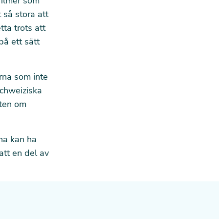
filmer som
 så stora att
tta trots att
på ett sätt
rna som inte
schweiziska
ften om
na kan ha
att en del av