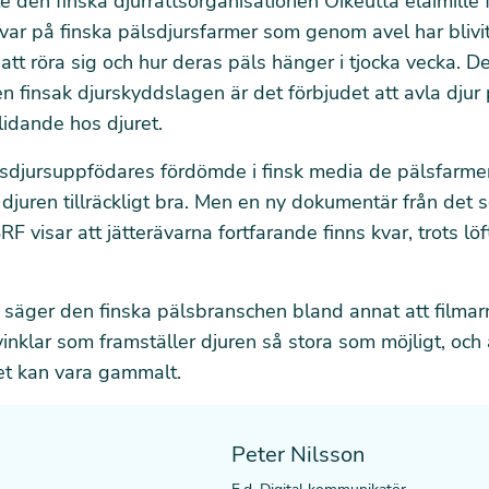
 den finska djurrättsorganisationen Oikeutta eläimille
var på finska pälsdjursfarmer
som genom avel har blivit
att röra sig och hur deras päls hänger i tjocka vecka. De
en finsak djurskyddslagen är det förbjudet att avla djur 
idande hos djuret.
lsdjursuppfödares fördömde i finsk media de pälsfarme
djuren tillräckligt bra. Men
en ny dokumentär från det 
SRF
visar att jätterävarna fortfarande finns kvar, trots lö
g
säger den finska pälsbranschen
bland annat att filmar
inklar som framställer djuren så stora som möjligt, och 
et kan vara gammalt.
Peter Nilsson