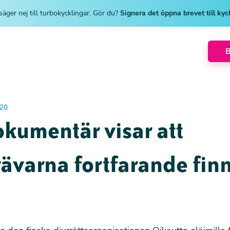
säger nej till turbokycklingar. Gör du?
Signera det öppna brevet till ky
20
kumentär visar att
rävarna fortfarande fin