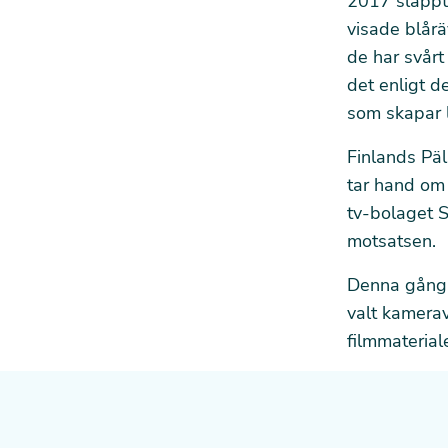
2017 släppte
visade blårä
de har svårt 
det enligt d
som skapar l
Finlands Pä
tar hand om 
tv-bolaget 
motsatsen.
Denna gån
valt kamerav
filmmaterial