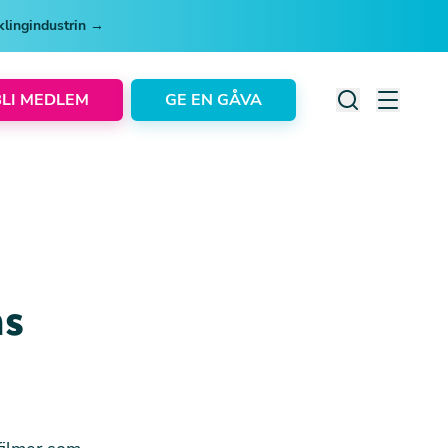
cklingindustrin →
BLI MEDLEM
GE EN GÅVA
ns