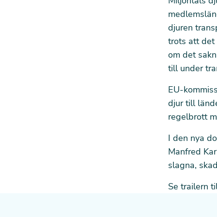
Miljontals dj
medlemsländ
djuren transp
trots att de
om det sakn
till under tr
EU-kommissi
djur till lä
regelbrott m
I den nya do
Manfred Kar
slagna, skad
Se trailern 