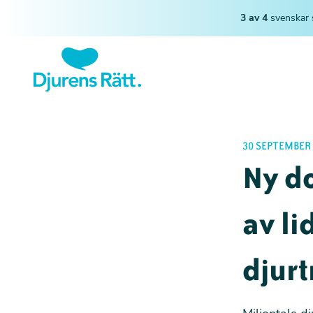
3 av 4
svenskar 
30 SEPTEMBER
Ny do
av li
djurt