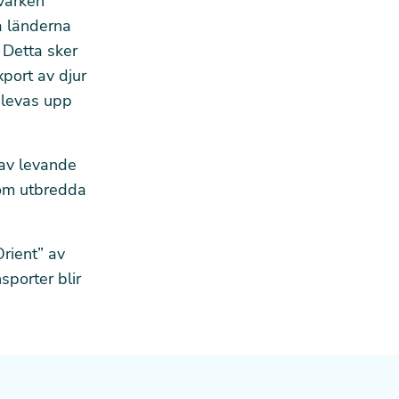
 varken
a länderna
. Detta sker
xport av djur
 levas upp
av levande
t om utbredda
rient” av
porter blir