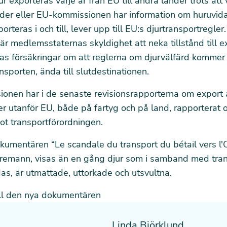
ur exporteras varje år från EU till andra länder trots att
er eller EU-kommissionen har information om huruvid
orteras i och till, lever upp till EU:s djurtransportregler
t är medlemsstaternas skyldighet att neka tillstånd till e
as försäkringar om att reglerna om djurvälfärd kommer
ansporten, ända till slutdestinationen.
onen har i de senaste
revisionsrapporterna
om export 
nder utanför EU, både på fartyg och på land, rapportera
ot transportförordningen.
kumentären “Le scandale du transport du bétail vers l'O
remann, visas än en gång djur som i samband med trans
as, är utmattade, uttorkade och utsvultna.
till den nya dokumentären
Linda Björklund