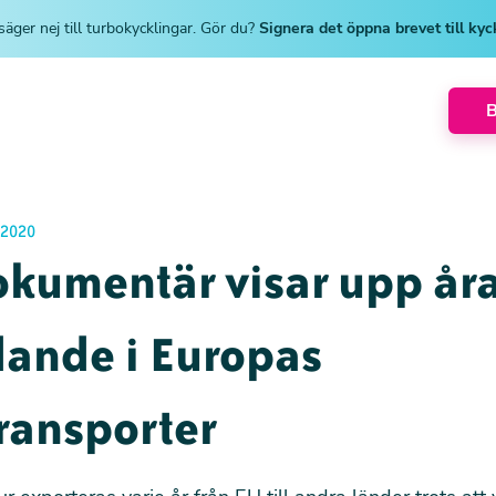
säger nej till turbokycklingar. Gör du?
Signera det öppna brevet till ky
 2020
kumentär visar upp åra
dande i Europas
ransporter