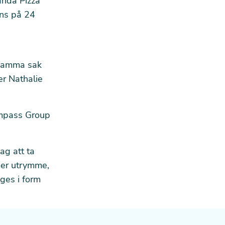
kända Pizza
nns på 24
 samma sak
er Nathalie
ompass Group
ag att ta
mer utrymme,
ges i form