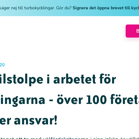
säger nej till turbokycklingar. Gör du?
Signera det öppna brevet till ky
20
lstolpe i arbetet för
ingarna - över 100 före
er ansvar!