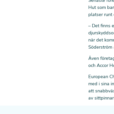
Senaste före
Hut som bara
platser runt
– Det finns e
djurskyddso
när det komm
Söderström a
Även företa
och Accor Ho
European Chi
med i sina i
att snabbväx
av sittpinnar