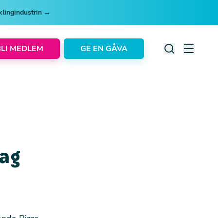
cklingindustrin →
BLI MEDLEM
GE EN GÅVA
tag