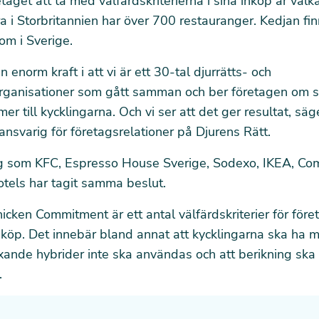
taget att ta med välfärdskriterierna i sina inköp är väl
 i Storbritannien har över 700 restauranger. Kedjan fi
 om i Sverige.
n enorm kraft i att vi är ett 30-tal djurrätts- och
rganisationer som gått samman och ber företagen om
er till kycklingarna. Och vi ser att det ger resultat, säg
nsvarig för företagsrelationer på Djurens Rätt.
g som KFC, Espresso House Sverige, Sodexo, IKEA, C
tels har tagit samma beslut.
cken Commitment är ett antal välfärdskriterier för föret
nköp. Det innebär bland annat att kycklingarna ska ha 
ande hybrider inte ska användas och att berikning ska 
.