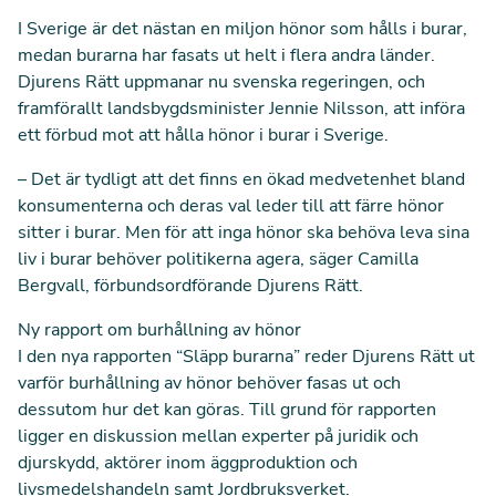
I Sverige är det nästan en miljon hönor som hålls i burar,
medan burarna har fasats ut helt i flera andra länder.
Djurens Rätt uppmanar nu svenska regeringen, och
framförallt landsbygdsminister Jennie Nilsson, att införa
ett förbud mot att hålla hönor i burar i Sverige.
– Det är tydligt att det finns en ökad medvetenhet bland
konsumenterna och deras val leder till att färre hönor
sitter i burar. Men för att inga hönor ska behöva leva sina
liv i burar behöver politikerna agera, säger Camilla
Bergvall, förbundsordförande Djurens Rätt.
Ny rapport om burhållning av hönor
I den nya rapporten “Släpp burarna” reder Djurens Rätt ut
varför burhållning av hönor behöver fasas ut och
dessutom hur det kan göras. Till grund för rapporten
ligger en diskussion mellan experter på juridik och
djurskydd, aktörer inom äggproduktion och
livsmedelshandeln samt Jordbruksverket.