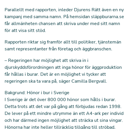
Parallellt med rapporten, inleder Djurens Rätt även en ny
kampanj med samma namn. På hemsidan
släppburarna.se
får allmänheten chansen att skriva under med sitt namn
för att visa sitt stöd.
Rapporten riktar sig framför allt till politiker, tjänstemän
samt representanter från företag och äggbranschen.
– Regeringen har möjlighet att skriva in i
djurskyddsförordningen att inga hönor för äggproduktion
får hållas i burar. Det är en möjlighet vi tycker att
regeringen ska ta vara på, säger Camilla Bergvall.
Bakgrund: Hönor i bur i Sverige
I Sverige är det över 800 000 hönor som hålls i burar.
Detta trots att det var på gång att förbjudas redan 1998.
De lever på ett mindre utrymme än ett A4-ark per individ
och har därmed ingen möjlighet att sträcka ut sina vingar.
Hönorna har inte heller tillräcklig tillgång till ströbad,