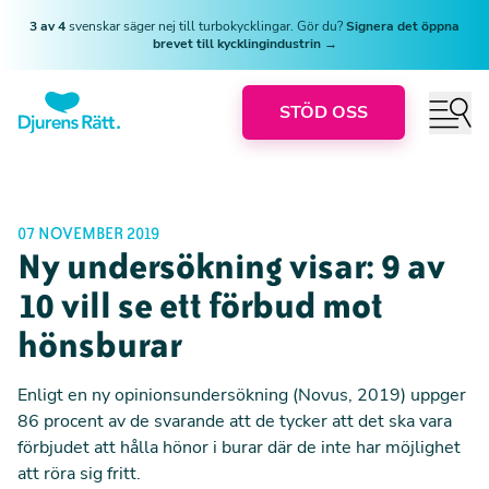
3 av 4
svenskar säger nej till turbokycklingar. Gör du?
Signera det öppna
brevet till kycklingindustrin →
STÖD OSS
07 NOVEMBER 2019
Ny undersökning visar: 9 av
10 vill se ett förbud mot
hönsburar
Enligt en ny opinionsundersökning (Novus, 2019)
uppger
86 procent av de svarande
att de tycker att det ska vara
förbjudet att hålla hönor i burar där de inte har möjlighet
att röra sig fritt.