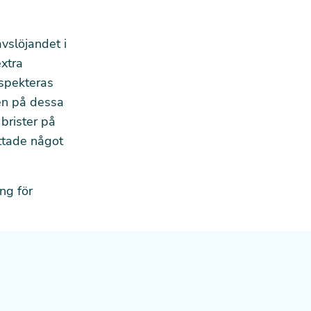
avslöjandet
i
xtra
nspekteras
tén på dessa
 brister på
ttade något
ng för