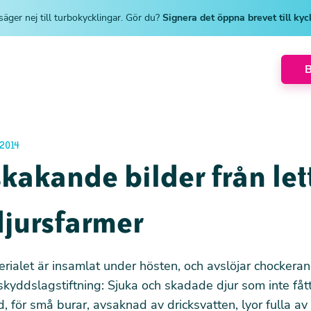
säger nej till turbokycklingar. Gör du?
Signera det öppna brevet till ky
2014
kakande bilder från let
djursfarmer
rialet är insamlat under hösten, och avslöjar chockera
skyddslagstiftning: Sjuka och skadade djur som inte fåt
d, för små burar, avsaknad av dricksvatten, lyor fulla av 