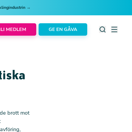
cklingindustrin →
BLI MEDLEM
GE EN GÅVA
tiska
nde brott mot
t
avföring,