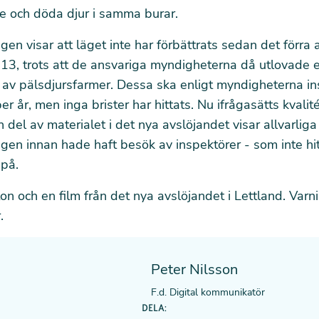
e och döda djur i samma burar.
en visar att läget inte har förbättrats sedan
det förra 
13, trots att de ansvariga myndigheterna då utlovade e
 av pälsdjursfarmer. Dessa ska enligt myndigheterna i
er år, men inga brister har hittats. Nu ifrågasätts kvali
n del av materialet i det nya avslöjandet visar allvarliga
gen innan hade haft besök av inspektörer - som inte hi
 på.
ton
och en
film
från det nya avslöjandet i Lettland. Varni
.
Peter Nilsson
F.d. Digital kommunikatör
DELA: