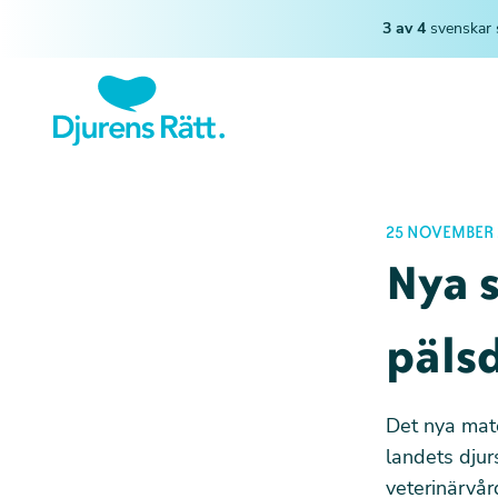
3 av 4
svenskar 
25 NOVEMBER 
Nya s
päls
Det nya mate
landets djur
veterinärvår