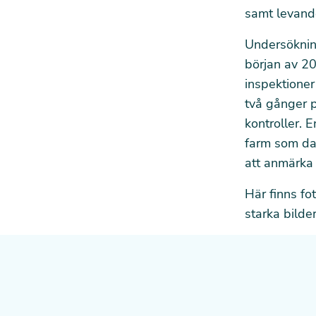
samt levand
Undersökning
början av 20
inspektioner
två gånger p
kontroller. E
farm som da
att anmärka
Här finns
fo
starka bilder