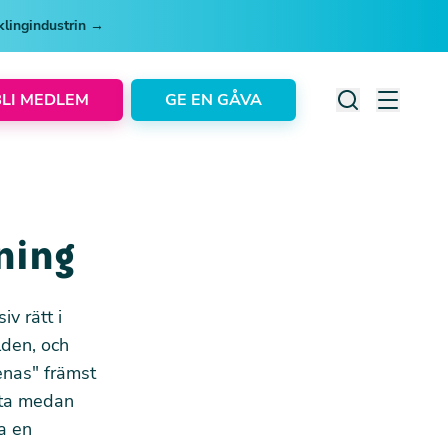
cklingindustrin →
BLI MEDLEM
GE EN GÅVA
ning
iv rätt i
lden, och
enas" främst
etta medan
a en