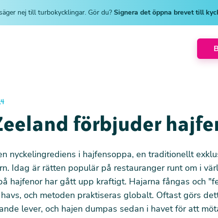
säger nej till turbokycklingar. Gör du?
Signera det öppna brevet till ky
14
eeland förbjuder hajfe
n nyckelingrediens i hajfensoppa, en traditionellt exklus
rn. Idag är rätten populär på restauranger runt om i vär
på hajfenor har gått upp kraftigt. Hajarna fångas och "f
ll havs, och metoden praktiseras globalt. Oftast görs d
rande lever, och hajen dumpas sedan i havet för att möt