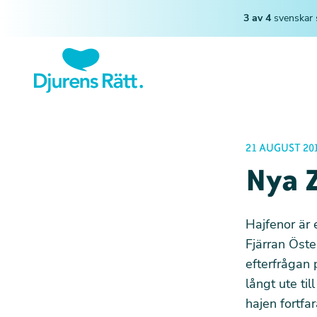
3 av 4
svenskar 
21 AUGUST 20
Nya Z
Hajfenor är e
Fjärran Öste
efterfrågan 
långt ute ti
hajen fortfa