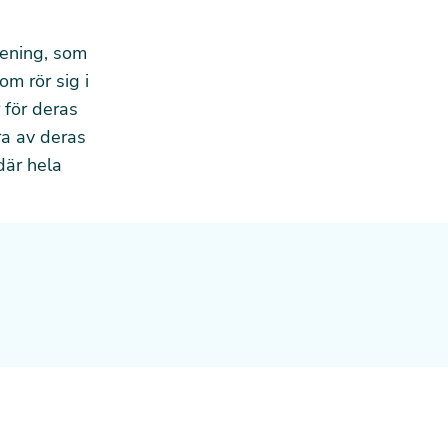
fening, som
om rör sig i
 för deras
ra av deras
där hela