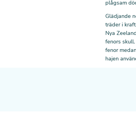
plågsam dö
Glädjande n
träder i kra
Nya Zeelands
fenors skull
fenor medan 
hajen använd