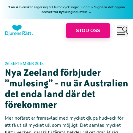
3 av 4
svenskar säger nej till turbokycklingar. Gör du?
Signera det öppna
brevet till kycklingindustrin →
STÖD OSS
26 SEPTEMBER 2018
Nya Zeeland förbjuder
”mulesing” - nu är Australien
det enda land där det
förekommer
Merinofåret är framavlad med mycket djupa hudveck för
att få ut så mycket ull som möjligt. Det samlas mycket
fukt i vecken, särskilt i fårets bakdel, vilket drar åt sig