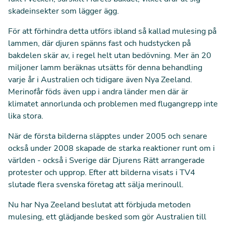
skadeinsekter som lägger ägg.
För att förhindra detta utförs ibland så kallad mulesing på
lammen, där djuren spänns fast och hudstycken på
bakdelen skär av, i regel helt utan bedövning. Mer än 20
miljoner lamm beräknas utsätts för denna behandling
varje år i Australien och tidigare även Nya Zeeland.
Merinofår föds även upp i andra länder men där är
klimatet annorlunda och problemen med flugangrepp inte
lika stora.
När de första bilderna släpptes under 2005 och senare
också under 2008 skapade de starka reaktioner runt om i
världen - också i Sverige där Djurens Rätt arrangerade
protester och upprop. Efter att bilderna visats i TV4
slutade flera svenska företag att sälja merinoull.
Nu har Nya Zeeland
beslutat att förbjuda metoden
mulesing
, ett glädjande besked som gör Australien till