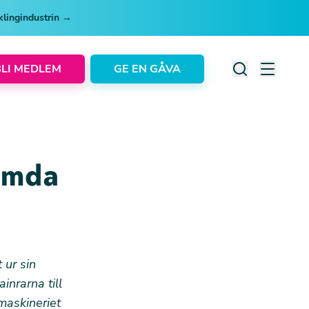
cklingindustrin →
BLI MEDLEM
GE EN GÅVA
lämda
 ur sin
inrarna till
maskineriet