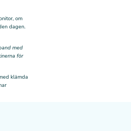
onitor
, om
 den dagen.
amband med
tinerna för
ll med klämda
har