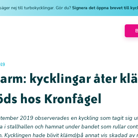
säger nej till turbokycklingar. Gör du?
Signera det öppna brevet till ky
019
larm: kycklingar åter k
döds hos Kronfågel
tember 2019 observerades en kyckling som tagit sig ut
a i stallhallen och hamnat under bandet som rullar conta
 Kycklingen hade blivit klämd/på annat vis skadad av 