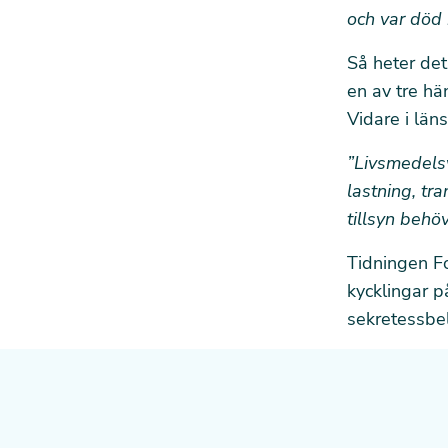
och var död
Så heter det
en av tre hä
Vidare i län
”Livsmedels
lastning, tra
tillsyn behö
Tidningen Fo
kycklingar p
sekretessbel