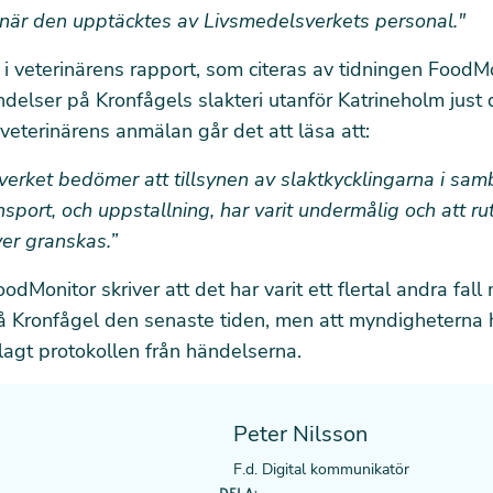
 när den upptäcktes av Livsmedelsverkets personal."
 i veterinärens rapport,
som citeras av tidningen FoodM
ndelser på Kronfågels slakteri utanför Katrineholm just
sveterinärens anmälan går det att läsa att:
verket bedömer att tillsynen av slaktkycklingarna i s
nsport, och uppstallning, har varit undermålig och att ru
ver granskas.”
odMonitor skriver att det har varit ett flertal andra fa
å Kronfågel den senaste tiden, men att myndigheterna 
agt protokollen från händelserna.
Peter Nilsson
F.d. Digital kommunikatör