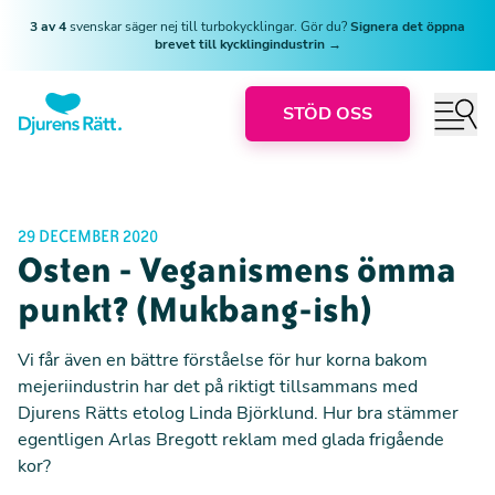
3 av 4
svenskar säger nej till turbokycklingar. Gör du?
Signera det öppna
brevet till kycklingindustrin →
STÖD OSS
29 DECEMBER 2020
Osten - Veganismens ömma
punkt? (Mukbang-ish)
Vi får även en bättre förståelse för hur korna bakom
mejeriindustrin har det på riktigt tillsammans med
Djurens Rätts etolog Linda Björklund. Hur bra stämmer
egentligen Arlas Bregott reklam med glada frigående
kor?