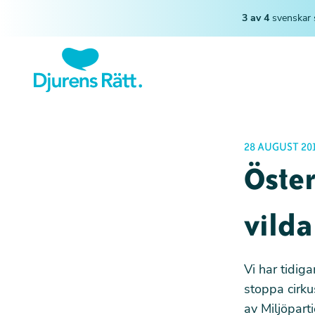
3 av 4
svenskar 
28 AUGUST 20
Öster
vilda
Vi har tidiga
stoppa cirk
av Miljöpart