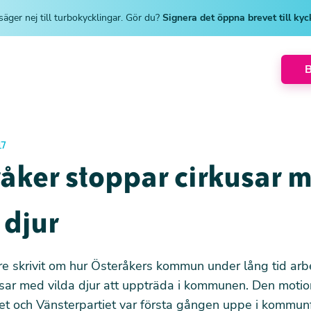
säger nej till turbokycklingar. Gör du?
Signera det öppna brevet till ky
17
åker stoppar cirkusar 
 djur
re skrivit om hur
Österåkers kommun under lång tid arbet
usar med vilda djur att uppträda i kommunen
. Den motio
iet och Vänsterpartiet var första gången uppe i kommun