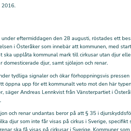
s 2016.
 under eftermiddagen den 28 augusti, röstades ett bes
lsen i Österåker som innebär att kommunen, med star
 ska upplåta kommunal mark till cirkusar utan djur ell
r domesticerade djur, samt sjölejon och renar.
nder tydliga signaler och ökar förhoppningsvis pressen
att öppna upp för ett kommunalt veto mot den här type
, säger Andreas Lennkvist från Vänsterpartiet i Österåke
.
lejon och renar undantas beror på att § 35 i djurskyddsf
ka djur som inte får visas på cirkus i Sverige, specifikt 
 renar ska få visas på cirkusar i Sverige. Kommuner som