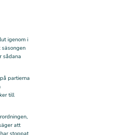
lut igenom i
t säsongen
er sådana
 på partierna
n
r till
örordningen,
säger att
 har stoppat