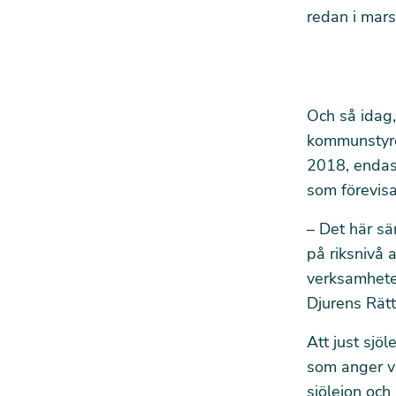
redan i mar
Och så idag,
kommunstyre
2018, endast
som förevisa
– Det här sä
på riksnivå 
verksamheter
Djurens Rätt
Att just sjö
som anger vil
sjölejon och