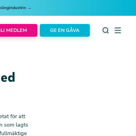
cklingindustrin →
BLI MEDLEM
GE EN GÅVA
med
at för att
n som lagts
fullmäktige