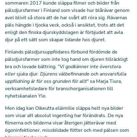
sommaren 2017 kunde släppa filmer och bilder från
pälsdjursfarmer i Finland
som visade hur blårävar genom
avel blivit så stora att de har svårt att röra sig. Rävarnas
päls hängde i tjocka veck, också i ansiktet, trots att det
enligt den finska djurskyddslagen är förbjudet att avla
djur på ett sätt som skapar lidande hos djuret.
Finlands pälsdjursuppfödares förbund fördömde de
pälsdjursfarmer som inte tog hand om djuren tillräckligt
bra och lovade bättring. "
Vi godkänner inte överstora
eller sjuka djur. Djurens välbefinnande och ansvarsfulla
uppfödning är för oss grunden för allt
" sa Marja Tiura,
verksamhetsledare för branschorganisationen till
nyhetskanalen Yle.
Men idag kan Oikeutta eläimille släppa helt nya bilder
som visar att absolut ingenting har förändrats. De nya
filmerna och bilderna visar återigen jätterävar med
ögoninfektioner, missbildade fötter och med pälsen som