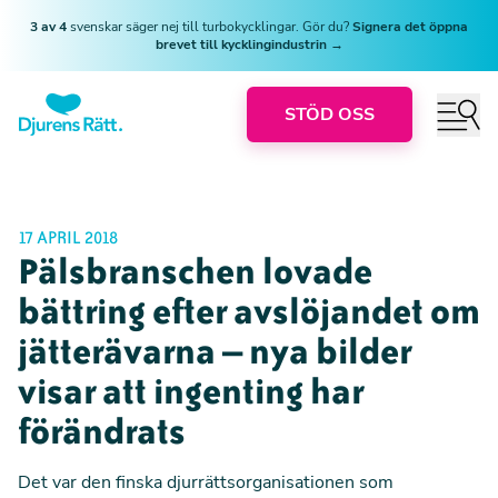
3 av 4
svenskar säger nej till turbokycklingar. Gör du?
Signera det öppna
brevet till kycklingindustrin →
STÖD OSS
17 APRIL 2018
Pälsbranschen lovade
bättring efter avslöjandet om
jätterävarna – nya bilder
visar att ingenting har
förändrats
Det var den finska djurrättsorganisationen som