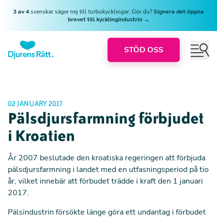
3 av 4
svenskar säger nej till turbokycklingar. Gör du?
Signera det öppna
brevet till kycklingindustrin →
STÖD OSS
02 JANUARY 2017
Pälsdjursfarmning förbjudet
i Kroatien
År 2007 beslutade den kroatiska regeringen att förbjuda
pälsdjursfarmning i landet med en utfasningsperiod på tio
år, vilket innebär att förbudet trädde i kraft den 1 januari
2017.
Pälsindustrin försökte länge göra ett undantag i förbudet