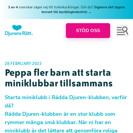
3 av 4
svenskar säger nej till turbokycklingar. Gör du?
Signera det öppna
brevet till kycklingindustrin →
STÖD OSS
28 FEBRUARY 2023
Peppa fler barn att starta
miniklubbar tillsammans
Starta miniklubb i Rädda Djuren-klubben, varför
då?
Rädda Djuren-klubben är en stor klubb som
rymmer många små klubbar. När ni har en
miniklubb är det lättare att genomföra roliga