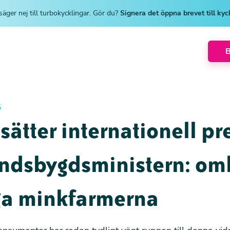
säger nej till turbokycklingar. Gör du?
Signera det öppna brevet till ky
5
sätter internationell pr
andsbygdsministern: o
ga minkfarmerna