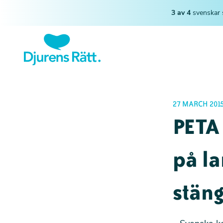
3 av 4
svenskar 
27 MARCH 201
PETA 
på l
stän