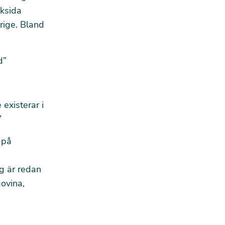
ksida
erige. Bland
d”
existerar i
”
 på
ng är redan
ovina,