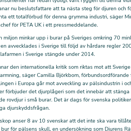
nsumenter har redan tydligt vänt ryggen till denna vidri
r nu beslutsfattare att ta nästa steg för djuren och fö
ta ett totalförbud för denna grymma industri, säger Mi
chef för PETA UK i ett pressmeddelande.
n miljon minkar upp i burar på Sveriges omkring 70 min
n avvecklades i Sverige till följd av hårdare regler 2
illafarmen i Sverige stängde under 2014.
nar den internationella kritik som riktas mot att Sverige
kfarmning, säger Camilla Björkbom, förbundsordförande 
lingen i Europa går mot avveckling av pälsindustrin i o
nder förbjuder det djurplågeri som det innebär att stänga 
 rovdjur i små burar. Det är dags för svenska politiker 
iga djurskyddsfrågan.
kop anser 8 av 10 svenskar att det inte ska vara tillåte
 bur för pälsens skull, en undersökning som Djurens Rät