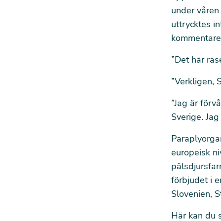
under våren
uttrycktes in
kommentare
”Det här ras
”Verkligen, 
”Jag är förv
Sverige. Jag
Paraplyorgan
europeisk niv
pälsdjursfar
förbjudet i 
Slovenien, S
Här kan du 