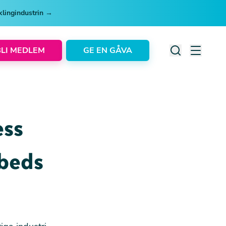
cklingindustrin →
BLI MEDLEM
GE EN GÅVA
ess
mbeds