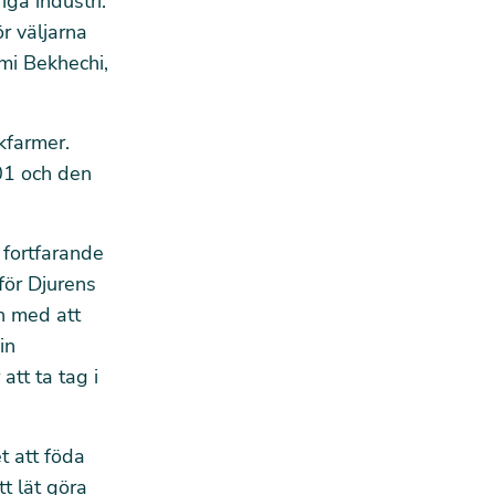
ga industri.
r väljarna
mi Bekhechi,
kfarmer.
001 och den
 fortfarande
för Djurens
ch med att
in
att ta tag i
t att föda
t lät göra