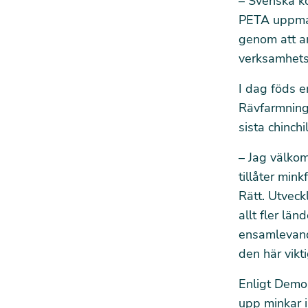
– Svenska ko
PETA uppmana
genom att an
verksamhets
I dag föds e
Rävfarmninge
sista chinch
– Jag välkom
tillåter min
Rätt. Utveck
allt fler lä
ensamlevande
den här vikt
Enligt Demos
upp minkar i