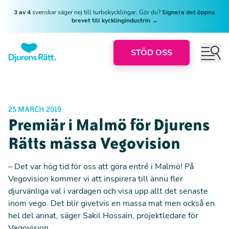
3 av 4
svenskar säger nej till turbokycklingar. Gör du?
Signera det öppna
brevet till kycklingindustrin →
STÖD OSS
25 MARCH 2019
Premiär i Malmö för Djurens
Rätts mässa Vegovision
– ­Det var hög tid för oss att göra entré i Malmö! På
Vegovision kommer vi att inspirera till ännu fler
djurvänliga val i vardagen och visa upp allt det senaste
inom vego. Det blir givetvis en massa mat men också en
hel del annat, säger Sakil Hossain, projektledare för
Vegovision.